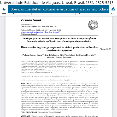
Universidade Estadual de Alagoas, Uneal, Brasil. ISSN 2525-5215
Doenças que afetam culturas energéticas utilizadas na produção de biocombustíveis no Brasil: uma abordagem cienciométrica