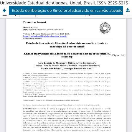
Universidade Estadual de Alagoas, Uneal, Brasil. ISSN 2525-5215
Estudo de liberação do Rincoforol adsorvido em carvão ativado do endocarpo do coco de dendê