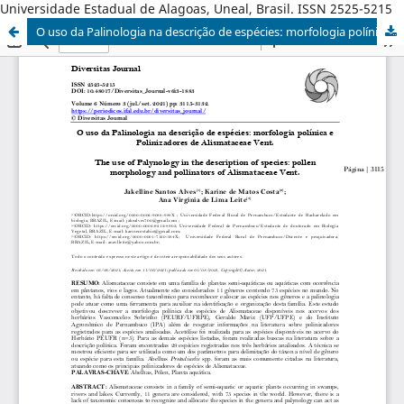
Universidade Estadual de Alagoas, Uneal, Brasil. ISSN 2525-5215
O uso da Palinologia na descrição de espécies: morfologia polínica e Polinizadores de Alismataceae Vent.