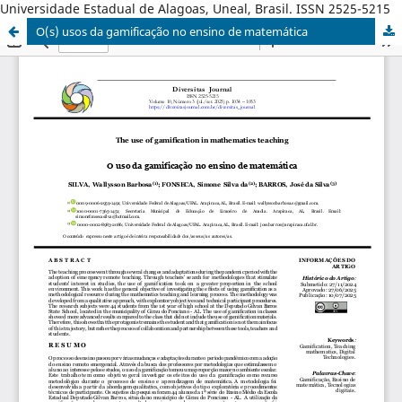
Universidade Estadual de Alagoas, Uneal, Brasil. ISSN 2525-5215
O(s) usos da gamificação no ensino de matemática