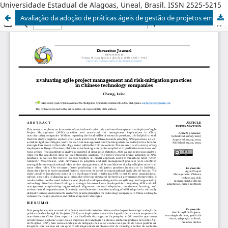
Universidade Estadual de Alagoas, Uneal, Brasil. ISSN 2525-5215
Avaliação da adoção de práticas ágeis de gestão de projetos em empresas de tecnologia chinesas: implicações na gestão de riscos