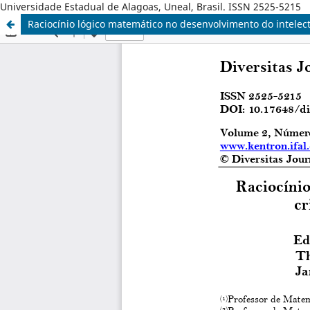
Universidade Estadual de Alagoas, Uneal, Brasil. ISSN 2525-5215
Raciocínio lógico matemático no desenvolvimento do intelec