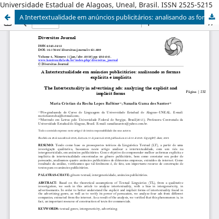
Universidade Estadual de Alagoas, Uneal, Brasil. ISSN 2525-5215
A Intertextualidade em anúncios publicitários: analisando as formas explícita e implícita