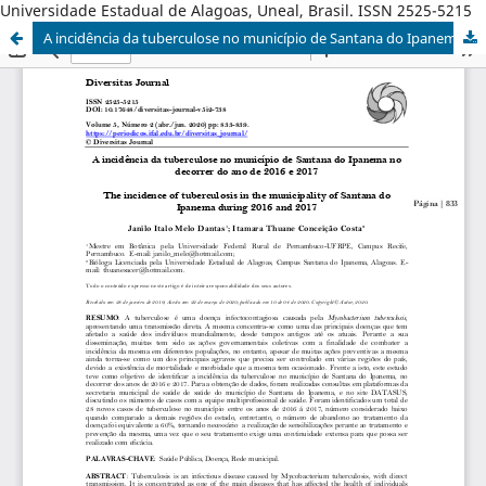
Universidade Estadual de Alagoas, Uneal, Brasil. ISSN 2525-5215
A incidência da tuberculose no município de Santana do Ipanema no decorrer do ano de 2016 e 2017