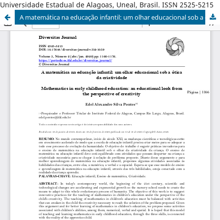
Universidade Estadual de Alagoas, Uneal, Brasil. ISSN 2525-5215
A matemática na educação infantil: um olhar educacional sob a ótica da criatividade