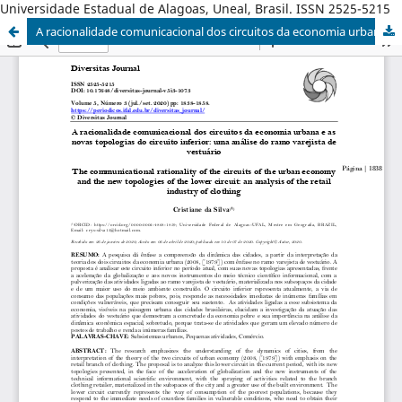
Universidade Estadual de Alagoas, Uneal, Brasil. ISSN 2525-5215
A racionalidade comunicacional dos circuitos da economia urbana e as novas topologias do circuito inferior: uma análise do ramo varejista de vestuário