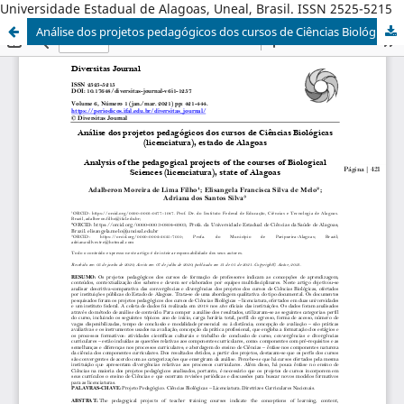
Universidade Estadual de Alagoas, Uneal, Brasil. ISSN 2525-5215
Análise dos projetos pedagógicos dos cursos de Ciências Biológicas (licenciatura), estado de Alagoas