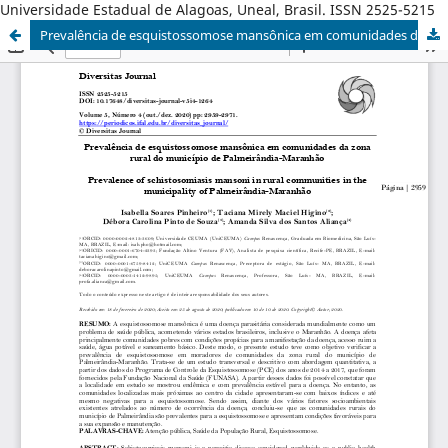
Universidade Estadual de Alagoas, Uneal, Brasil. ISSN 2525-5215
Prevalência de esquistossomose mansônica em comunidades da zona rural do município de Palmeirândia-Maranhão