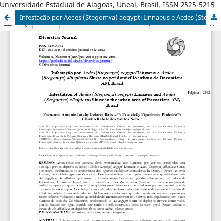
Universidade Estadual de Alagoas, Uneal, Brasil. ISSN 2525-5215
Infestação por Aedes (Stegomya) aegypti Linnaeus e Aedes (Stegomya) albopictus Skuse no peridomicílio urbano de Itacoatiara AM, Brasil