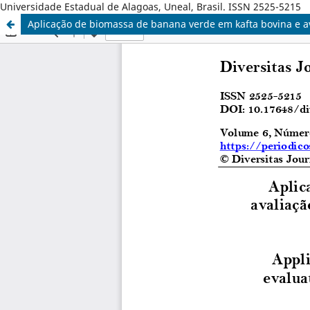
Universidade Estadual de Alagoas, Uneal, Brasil. ISSN 2525-5215
Aplicação de biomassa de banana verde em kafta bovina e aval