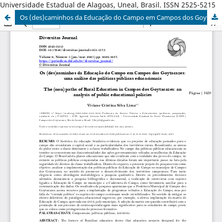
Universidade Estadual de Alagoas, Uneal, Brasil. ISSN 2525-5215
Os (des)caminhos da Educação do Campo em Campos dos Goytacazes: uma análise das políticas públicas educacionais