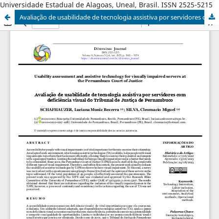
Universidade Estadual de Alagoas, Uneal, Brasil. ISSN 2525-5215
Avaliação de usabilidade de tecnologia assistiva por servidores com deficiência visual do Tribunal de Justiça de Pernambuco