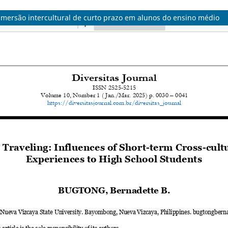
imersão intercultural de curto prazo em alunos do ensino médio