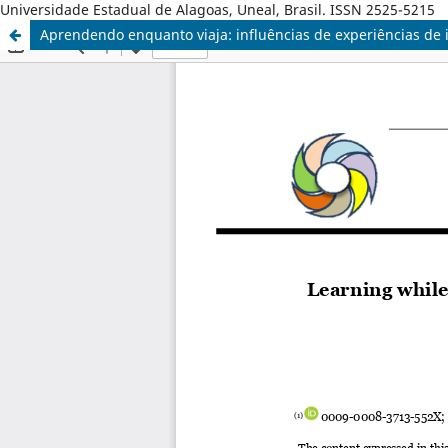
Universidade Estadual de Alagoas, Uneal, Brasil. ISSN 2525-5215
Aprendendo enquanto viaja: influências de experiências de 