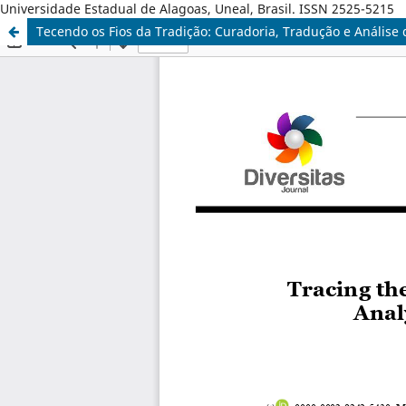
Universidade Estadual de Alagoas, Uneal, Brasil. ISSN 2525-5215
Tecendo os Fios da Tradição: Curadoria, Tradução e Análise d