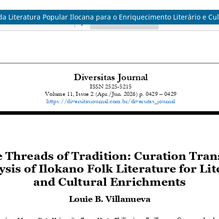
a Literatura Popular Ilocana para o Enriquecimento Literário e Cul