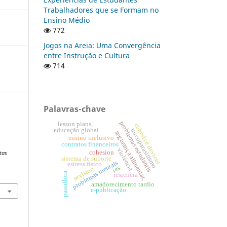
Trabalhadores que se Formam no
Ensino Médio
772
Jogos na Areia: Uma Convergência
entre Instrução e Cultura
714
Palavras-chave
problemas estudantis
lesson plans,
cohesive devices
educação global
micoparasitismo
a
segurança alimentar,
ensino inclusivo
contratos financeiros
violência
cohesion
tas
sistema de suporte
problemas mentais
estress físico
ies
sexismo
passiflora
resiencia
amadorecimento tardio
e-publicação