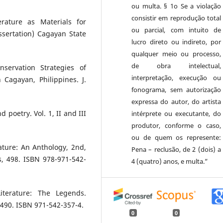
ou multa. § 1o Se a violação
consistir em reprodução total
erature as Materials for
ou parcial, com intuito de
ssertation) Cagayan State
lucro direto ou indireto, por
qualquer meio ou processo,
de obra intelectual,
servation Strategies of
interpretação, execução ou
Cagayan, Philippines. J.
fonograma, sem autorização
expressa do autor, do artista
d poetry. Vol. 1, II and III
intérprete ou executante, do
produtor, conforme o caso,
ou de quem os represente:
ature: An Anthology, 2nd,
Pena – reclusão, de 2 (dois) a
s, 498. ISBN 978-971-542-
4 (quatro) anos, e multa.”
iterature: The Legends.
, 490. ISBN 971-542-357-4.
0
0