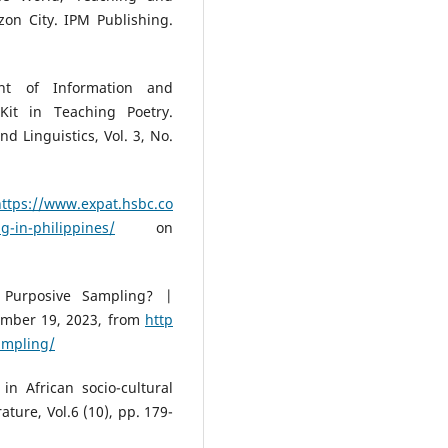
zon City. IPM Publishing.
ent of Information and
it in Teaching Poetry.
nd Linguistics, Vol. 3, No.
https://www.expat.hsbc.co
g-in-philippines/
on
 Purposive Sampling? |
tember 19, 2023, from
http
ampling/
in African socio-cultural
ature, Vol.6 (10), pp. 179-