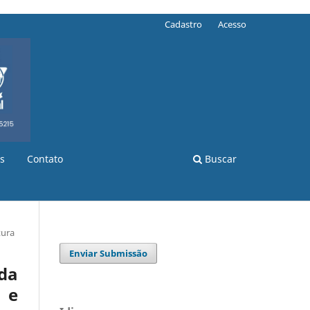
Cadastro
Acesso
s
Contato
Buscar
tura
Enviar Submissão
da
 e