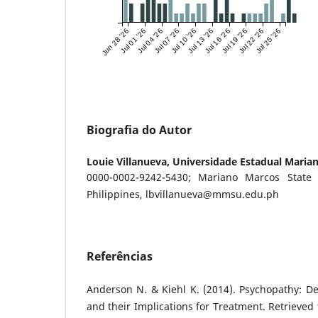
Jun 28 '26
Jul 01 '26
Jul 04 '26
Jul 07 '26
Jul 10 '26
Jul 13 '26
Jul 16 '26
Jul 19 '26
Jul 22 '26
Jul 25 '26
Biografia do Autor
Louie Villanueva,
Universidade Estadual Marian
0000-0002-9242-5430; Mariano Marcos State U
Philippines, lbvillanueva@mmsu.edu.ph
Referências
Anderson N. & Kiehl K. (2014). Psychopathy: D
and their Implications for Treatment. Retrieved