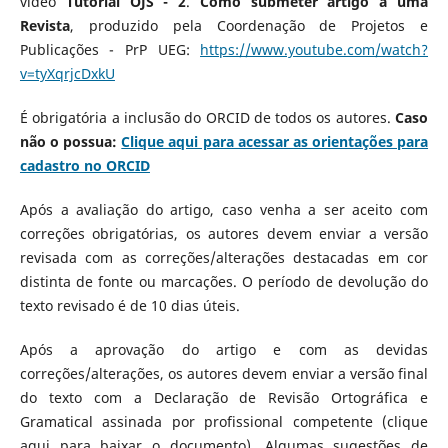
vídeo
Tutorial OJS - 2
.
Como submeter artigo a uma
Revista
,
produzido pela Coordenação de Projetos e
Publicações - PrP UEG:
https://www.youtube.com/watch?
v=tyXqrjcDxkU
É obrigatória a inclusão do ORCID de todos os autores.
Caso
não o possua:
Clique aqui para acessar as orientações para
cadastro no ORCID
Após a avaliação do artigo, caso venha a ser aceito com
correções obrigatórias, os autores devem enviar a versão
revisada com as correções/alterações destacadas em cor
distinta de fonte ou marcações. O período de devolução do
texto revisado é de 10 dias úteis.
Após a aprovação do artigo e com as devidas
correções/alterações, os autores devem enviar a versão final
do texto com a Declaração de Revisão Ortográfica e
Gramatical assinada por profissional competente (
clique
aqui para baixar o documento
). Algumas sugestões de