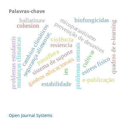
Palavras-chave
micoparasitismo
biofungicidas
ballatinaw
quadros de e-learning
prevenção de desastres
cohesion
cambios climáticos
segurança alimentar,
violência
problemas estudantis
mudanças climaticas
resiencia
problemas mentais
sistema de suporte
passiflora
cultivar
estress físico
ganhos educacionais
ies
e-publicação
estabilidade
Open Journal Systems