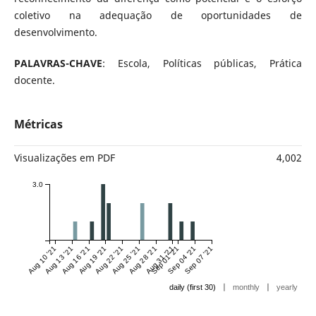
coletivo na adequação de oportunidades de
desenvolvimento.
PALAVRAS-CHAVE
: Escola, Políticas públicas, Prática
docente.
Métricas
Visualizações em PDF
4,002
3.0
Aug 10 '21
Aug 13 '21
Aug 16 '21
Aug 19 '21
Aug 22 '21
Aug 25 '21
Aug 28 '21
Aug 31 '21
Sep 01 '21
Sep 04 '21
Sep 07 '21
|
|
daily (first 30)
monthly
yearly