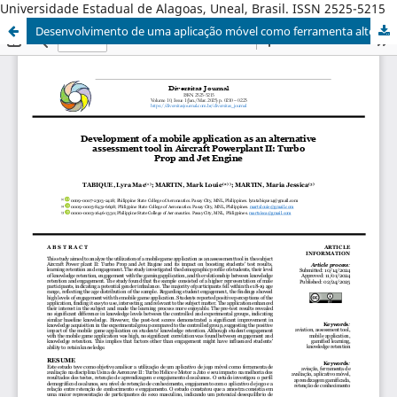
Universidade Estadual de Alagoas, Uneal, Brasil. ISSN 2525-5215
Desenvolvimento de uma aplicação móvel como ferramenta alternativa de avaliação em Aeronáutica Powerplant II: Turbo Prop e Jet Engine