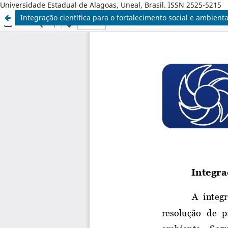
Universidade Estadual de Alagoas, Uneal, Brasil. ISSN 2525-5215
Integração científica para o fortalecimento social e ambienta