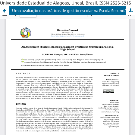
Universidade Estadual de Alagoas, Uneal, Brasil. ISSN 2525-5215
Uma avaliação das práticas de gestão escolar na Escola Secundária Nacional de Muntinlupa/PHL