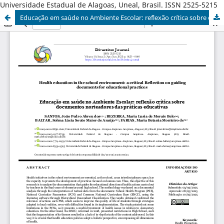
Universidade Estadual de Alagoas, Uneal, Brasil. ISSN 2525-5215
Educação em saúde no Ambiente Escolar: reflexão crítica sobre documentos norteadores das práticas educativas