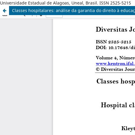
Universidade Estadual de Alagoas, Uneal, Brasil. ISSN 2525-5215
Classes hospitalares: análise da garantia do direito à educa