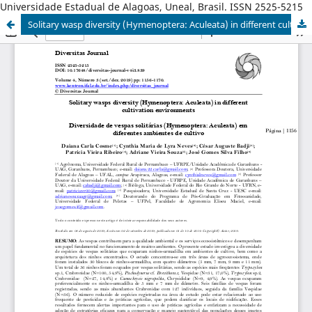
Universidade Estadual de Alagoas, Uneal, Brasil. ISSN 2525-5215
Solitary wasp diversity (Hymenoptera: Aculeata) in different cultivation environments