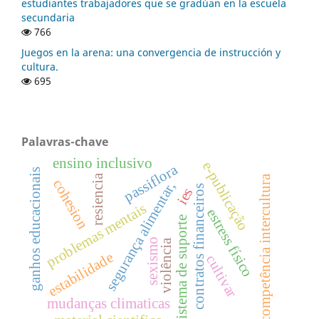
estudiantes trabajadores que se gradúan en la escuela
secundaria
766
Juegos en la arena: una convergencia de instrucción y
cultura.
695
Palavras-chave
ensino inclusivo
e-publicação
passiflora
ganhos educacionais
resiencia
competência intercultura
cohesion
segurança alimentar,
contratos financeiros
ies
problemas mentais
estress físico
sistema de suporte
sexismo
violência
estabilidade
cultivar
mudanças climaticas