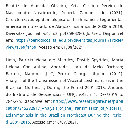
Beatriz de Almeida; Oliveira, Keila Cristina Pereira do
Nascimento; Nascimento, Roberta Zaninelli do. (2021).
Caracterização epidemiológica da leishmaniose tegumentar
americana no estado de Alagoas nos anos de 2008 a 2018.
Diversitas Journal. v.6. n.3. p.3268-3280. Jul/set,. Disponível
em:
https://periodicos.ifal.edu.br/diversitas_journal/article/
view/1569/1459
. Acesso em: 01/08/2021.
Lima, Patrícia Viana de; Mendes, David; Spyrides, Maria
Helena Constantino; Andrade, Lara de Melo Barbosa;
Barreto, Naurinet J C; Pedra, George Ulguim. (2019).
Analysis of the Transmission of Visceral Leishmaniasis in the
Brazilian Northeast, During the Period 2001-2015. Anuário
do Instituto de Geociências - UFRJ. v.42. n.4. Dez/2019 p.
284-295. Disponível em:
https://www.researchgate.net/publi
cation/345382917_Analysis_of_the_Transmission_of_Visceral_
Leishmaniasis_in_the_Brazilian_Northeast_During_the_Perio
d_2001-2015
. Acesso em: 16/07/2021.