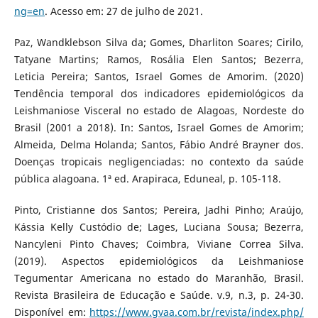
ng=en
. Acesso em: 27 de julho de 2021.
Paz, Wandklebson Silva da; Gomes, Dharliton Soares; Cirilo,
Tatyane Martins; Ramos, Rosália Elen Santos; Bezerra,
Leticia Pereira; Santos, Israel Gomes de Amorim. (2020)
Tendência temporal dos indicadores epidemiológicos da
Leishmaniose Visceral no estado de Alagoas, Nordeste do
Brasil (2001 a 2018). In: Santos, Israel Gomes de Amorim;
Almeida, Delma Holanda; Santos, Fábio André Brayner dos.
Doenças tropicais negligenciadas: no contexto da saúde
pública alagoana. 1ª ed. Arapiraca, Eduneal, p. 105-118.
Pinto, Cristianne dos Santos; Pereira, Jadhi Pinho; Araújo,
Kássia Kelly Custódio de; Lages, Luciana Sousa; Bezerra,
Nancyleni Pinto Chaves; Coimbra, Viviane Correa Silva.
(2019). Aspectos epidemiológicos da Leishmaniose
Tegumentar Americana no estado do Maranhão, Brasil.
Revista Brasileira de Educação e Saúde. v.9, n.3, p. 24-30.
Disponível em:
https://www.gvaa.com.br/revista/index.php/