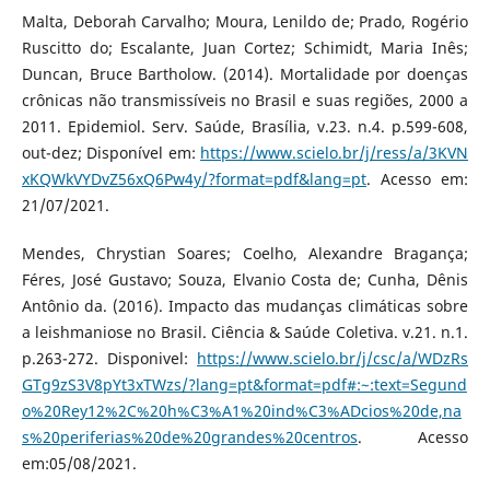
Malta, Deborah Carvalho; Moura, Lenildo de; Prado, Rogério
Ruscitto do; Escalante, Juan Cortez; Schimidt, Maria Inês;
Duncan, Bruce Bartholow. (2014). Mortalidade por doenças
crônicas não transmissíveis no Brasil e suas regiões, 2000 a
2011. Epidemiol. Serv. Saúde, Brasília, v.23. n.4. p.599-608,
out-dez; Disponível em:
https://www.scielo.br/j/ress/a/3KVN
xKQWkVYDvZ56xQ6Pw4y/?format=pdf&lang=pt
. Acesso em:
21/07/2021.
Mendes, Chrystian Soares; Coelho, Alexandre Bragança;
Féres, José Gustavo; Souza, Elvanio Costa de; Cunha, Dênis
Antônio da. (2016). Impacto das mudanças climáticas sobre
a leishmaniose no Brasil. Ciência & Saúde Coletiva. v.21. n.1.
p.263-272. Disponivel:
https://www.scielo.br/j/csc/a/WDzRs
GTg9zS3V8pYt3xTWzs/?lang=pt&format=pdf#:~:text=Segund
o%20Rey12%2C%20h%C3%A1%20ind%C3%ADcios%20de,na
s%20periferias%20de%20grandes%20centros
. Acesso
em:05/08/2021.