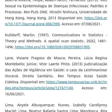
Sexual na Epidemiologia de Doenças Infecciosas: Padrões e
Processos. Rev PLoS ONE. Hiroshi Nishiura, Universidade de
Hong Kong, Hong Kong. 2013 Disponível em:
https://doi.or
g/10.1371/journal.pone.0062390
. Acesso em: 07/08/2021.
Kulldorff, Martin. (1997). Communications in Statistics -
Theory and Methods. A spatial scan statistic. 26(6), 1481-
1496.
https://doi.org/10.1080/03610929708831995
.
Lane, Viviane Fragoso de Moura; Pereira, Lúcia Regina
Montebello; Júnior, Vitor Laerte Pinto. (2013) Judicialização
das Ações de Vigilância em Saúde: o caso da Leishmaniose
Visceral. Direito Sanitário.. Rev Tempus Actas Saúde
Coletiva. Disponível em:
https://www.tempusactas.unb.br/in
dex.php/tempus/article/view/1274/1140
. Acesso em:
16/06/2021.
Lima, Anyele Albuquerque; Nunes, Izabelly Carollynny
Maciel; Lima, Beatryz Rafaela Santos Lima; Mendonça, Rita