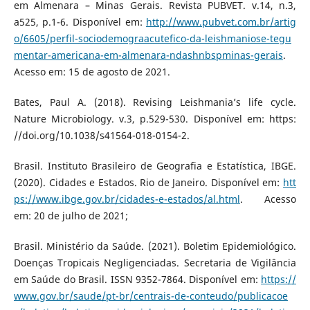
em Almenara – Minas Gerais. Revista PUBVET. v.14, n.3,
a525, p.1-6. Disponível em:
http://www.pubvet.com.br/artig
o/6605/perfil-sociodemograacutefico-da-leishmaniose-tegu
mentar-americana-em-almenara-ndashnbspminas-gerais
.
Acesso em: 15 de agosto de 2021.
Bates, Paul A. (2018). Revising Leishmania’s life cycle.
Nature Microbiology. v.3, p.529-530. Disponível em: https:
//doi.org/10.1038/s41564-018-0154-2.
Brasil. Instituto Brasileiro de Geografia e Estatística, IBGE.
(2020). Cidades e Estados. Rio de Janeiro. Disponível em:
htt
ps://www.ibge.gov.br/cidades-e-estados/al.html
. Acesso
em: 20 de julho de 2021;
Brasil. Ministério da Saúde. (2021). Boletim Epidemiológico.
Doenças Tropicais Negligenciadas. Secretaria de Vigilância
em Saúde do Brasil. ISSN 9352-7864. Disponível em:
https://
www.gov.br/saude/pt-br/centrais-de-conteudo/publicacoe