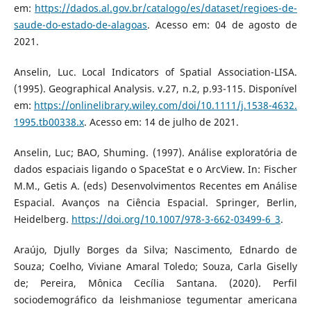
em:
https://dados.al.gov.br/catalogo/es/dataset/regioes-de-
saude-do-estado-de-alagoas
. Acesso em: 04 de agosto de
2021.
Anselin, Luc. Local Indicators of Spatial Association-LISA.
(1995). Geographical Analysis. v.27, n.2, p.93-115. Disponível
em:
https://onlinelibrary.wiley.com/doi/10.1111/j.1538-4632.
1995.tb00338.x
. Acesso em: 14 de julho de 2021.
Anselin, Luc; BAO, Shuming. (1997). Análise exploratória de
dados espaciais ligando o SpaceStat e o ArcView. In: Fischer
M.M., Getis A. (eds) Desenvolvimentos Recentes em Análise
Espacial. Avanços na Ciência Espacial. Springer, Berlin,
Heidelberg.
https://doi.org/10.1007/978-3-662-03499-6_3
.
Araújo, Djully Borges da Silva; Nascimento, Ednardo de
Souza; Coelho, Viviane Amaral Toledo; Souza, Carla Giselly
de; Pereira, Mônica Cecília Santana. (2020). Perfil
sociodemográfico da leishmaniose tegumentar americana