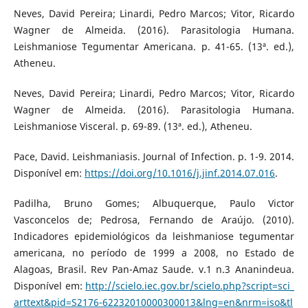
Neves, David Pereira; Linardi, Pedro Marcos; Vitor, Ricardo
Wagner de Almeida. (2016). Parasitologia Humana.
Leishmaniose Tegumentar Americana. p. 41-65. (13ª. ed.),
Atheneu.
Neves, David Pereira; Linardi, Pedro Marcos; Vitor, Ricardo
Wagner de Almeida. (2016). Parasitologia Humana.
Leishmaniose Visceral. p. 69-89. (13ª. ed.), Atheneu.
Pace, David. Leishmaniasis. Journal of Infection. p. 1-9. 2014.
Disponível em:
https://doi.org/10.1016/j.jinf.2014.07.016
.
Padilha, Bruno Gomes; Albuquerque, Paulo Victor
Vasconcelos de; Pedrosa, Fernando de Araújo. (2010).
Indicadores epidemiológicos da leishmaniose tegumentar
americana, no período de 1999 a 2008, no Estado de
Alagoas, Brasil. Rev Pan-Amaz Saude. v.1 n.3 Ananindeua.
Disponível em:
http://scielo.iec.gov.br/scielo.php?script=sci_
arttext&pid=S2176-62232010000300013&lng=en&nrm=iso&tl