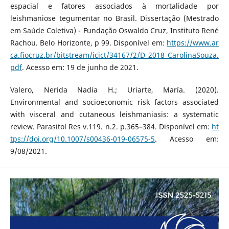
espacial e fatores associados à mortalidade por
leishmaniose tegumentar no Brasil. Dissertação (Mestrado
em Saúde Coletiva) - Fundação Oswaldo Cruz, Instituto René
Rachou. Belo Horizonte, p 99. Disponível em:
https://www.ar
ca.fiocruz.br/bitstream/icict/34167/2/D_2018_CarolinaSouza.
pdf
. Acesso em: 19 de junho de 2021.
Valero, Nerida Nadia H.; Uriarte, María. (2020).
Environmental and socioeconomic risk factors associated
with visceral and cutaneous leishmaniasis: a systematic
review. Parasitol Res v.119. n.2. p.365–384. Disponível em:
ht
tps://doi.org/10.1007/s00436-019-06575-5
. Acesso em:
9/08/2021.