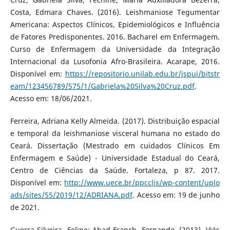
Costa, Edmara Chaves. (2016). Leishmaniose Tegumentar
Americana: Aspectos Clínicos, Epidemiológicos e Influência
de Fatores Predisponentes. 2016. Bacharel em Enfermagem.
Curso de Enfermagem da Universidade da Integração
Internacional da Lusofonia Afro-Brasileira. Acarape, 2016.
Disponível em:
https://repositorio.unilab.edu.br/jspui/bitstr
eam/123456789/575/1/Gabriela%20Silva%20Cruz.pdf
.
Acesso em: 18/06/2021.
Ferreira, Adriana Kelly Almeida. (2017). Distribuição espacial
e temporal da leishmaniose visceral humana no estado do
Ceará. Dissertação (Mestrado em cuidados Clínicos Em
Enfermagem e Saúde) - Universidade Estadual do Ceará,
Centro de Ciências da Saúde. Fortaleza, p 87. 2017.
Disponível em:
http://www.uece.br/ppcclis/wp-content/uplo
ads/sites/55/2019/12/ADRIANA.pdf
. Acesso em: 19 de junho
de 2021.
Guerra-Silveira, Felipe; Abad-Franch, Fernando. (2013). Viés