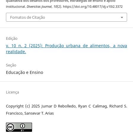
qualitativa dos desafios dos professores, estratégias de ensino e apoio
institucional.
Diversitas Journal
,
10
(2). https://doi.org/10.48017/dj.v10i2.3372
Fomatos de Citação
Edição
v. 10 n. 2 (2025): Produção urbana de alimentos, a nova
realidade.
Seção
Educação e Ensino
Licença
Copyright (c) 2025 Jumar D Rebolledo, Ryan C Calimag, Richard S.
Francisco, Sansevar T. Arias