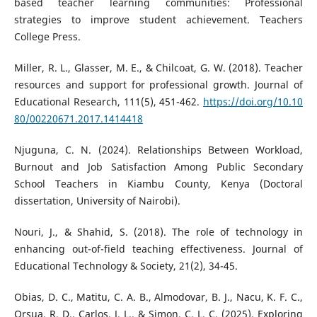
based teacher learning communities: Professional
strategies to improve student achievement. Teachers
College Press.
Miller, R. L., Glasser, M. E., & Chilcoat, G. W. (2018). Teacher
resources and support for professional growth. Journal of
Educational Research, 111(5), 451-462.
https://doi.org/10.10
80/00220671.2017.1414418
Njuguna, C. N. (2024). Relationships Between Workload,
Burnout and Job Satisfaction Among Public Secondary
School Teachers in Kiambu County, Kenya (Doctoral
dissertation, University of Nairobi).
Nouri, J., & Shahid, S. (2018). The role of technology in
enhancing out-of-field teaching effectiveness. Journal of
Educational Technology & Society, 21(2), 34-45.
Obias, D. C., Matitu, C. A. B., Almodovar, B. J., Nacu, K. F. C.,
Orsua, R. D., Carlos, J. L., & Simon, C. L. C. (2025). Exploring