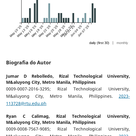
May 10 '25
May 13 '25
May 16 '25
May 19 '25
May 22 '25
May 25 '25
May 28 '25
May 31 '25
Jun 01 '25
Jun 04 '25
Jun 07 '25
|
daily (first 30)
monthly
Biografia do Autor
Jumar D Rebolledo,
Rizal Technological University,
M&aluyong City, Metro Manila, Philippines
0009-0007-2016-3295; Rizal Technological University,
M&aluyong City, Metro Manila, Philippines.
2023-
113728@rtu.edu.ph
Ryan C Calimag,
Rizal Technological University,
M&aluyong City, Metro Manila, Philippines
0009-0008-7567-9085; Rizal Technological University,