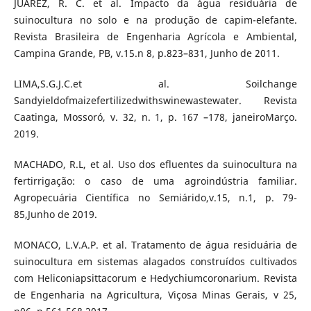
JUAREZ, R. C. et al. Impacto da água residuária de
suinocultura no solo e na produção de capim-elefante.
Revista Brasileira de Engenharia Agrícola e Ambiental,
Campina Grande, PB, v.15.n 8, p.823–831, Junho de 2011.
LIMA,S.G.J.C.et al. Soilchange
Sandyieldofmaizefertilizedwithswinewastewater. Revista
Caatinga, Mossoró, v. 32, n. 1, p. 167 –178, janeiroMarço.
2019.
MACHADO, R.L, et al. Uso dos efluentes da suinocultura na
fertirrigação: o caso de uma agroindústria familiar.
Agropecuária Científica no Semiárido,v.15, n.1, p. 79-
85,Junho de 2019.
MONACO, L.V.A.P. et al. Tratamento de água residuária de
suinocultura em sistemas alagados construídos cultivados
com Heliconiapsittacorum e Hedychiumcoronarium. Revista
de Engenharia na Agricultura, Viçosa Minas Gerais, v 25,