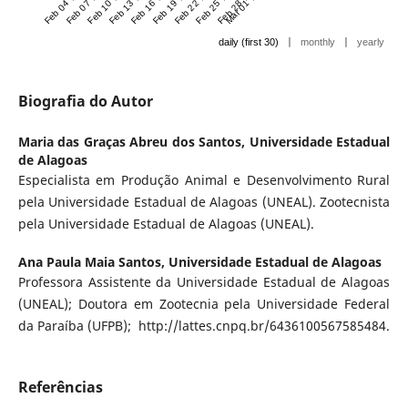
Feb 04 '21
Feb 07 '21
Feb 10 '21
Feb 13 '21
Feb 16 '21
Feb 19 '21
Feb 22 '21
Feb 25 '21
Feb 28 '21
Mar 01 '21
|
|
daily (first 30)
monthly
yearly
Biografia do Autor
Maria das Graças Abreu dos Santos,
Universidade Estadual
de Alagoas
Especialista em Produção Animal e Desenvolvimento Rural
pela Universidade Estadual de Alagoas (UNEAL). Zootecnista
pela Universidade Estadual de Alagoas (UNEAL).
Ana Paula Maia Santos,
Universidade Estadual de Alagoas
Professora Assistente da Universidade Estadual de Alagoas
(UNEAL); Doutora em Zootecnia pela Universidade Federal
da Paraíba (UFPB); http://lattes.cnpq.br/6436100567585484.
Referências