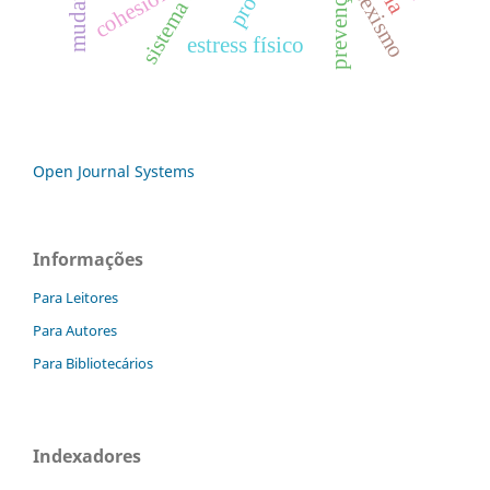
cohesion
sexismo
estress físico
Open Journal Systems
Informações
Para Leitores
Para Autores
Para Bibliotecários
Indexadores