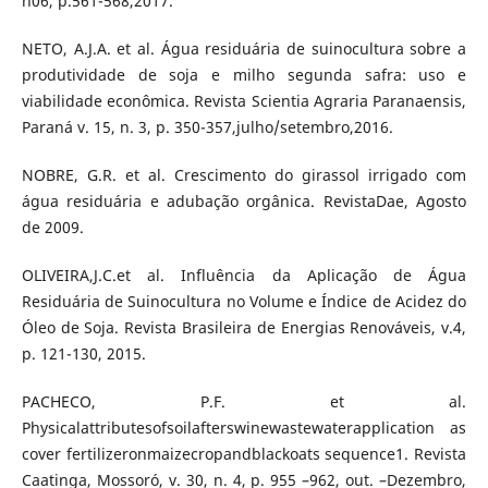
n06, p.561-568,2017.
NETO, A.J.A. et al. Água residuária de suinocultura sobre a
produtividade de soja e milho segunda safra: uso e
viabilidade econômica. Revista Scientia Agraria Paranaensis,
Paraná v. 15, n. 3, p. 350-357,julho/setembro,2016.
NOBRE, G.R. et al. Crescimento do girassol irrigado com
água residuária e adubação orgânica. RevistaDae, Agosto
de 2009.
OLIVEIRA,J.C.et al. Influência da Aplicação de Água
Residuária de Suinocultura no Volume e Índice de Acidez do
Óleo de Soja. Revista Brasileira de Energias Renováveis, v.4,
p. 121-130, 2015.
PACHECO, P.F. et al.
Physicalattributesofsoilafterswinewastewaterapplication as
cover fertilizeronmaizecropandblackoats sequence1. Revista
Caatinga, Mossoró, v. 30, n. 4, p. 955 –962, out. –Dezembro,