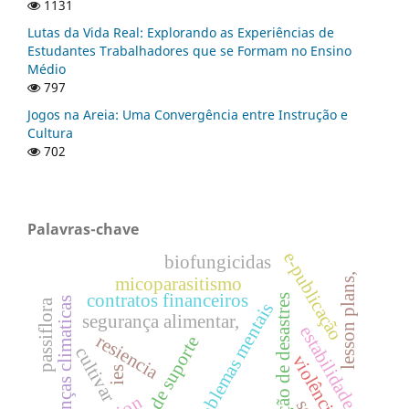
1131
Lutas da Vida Real: Explorando as Experiências de
Estudantes Trabalhadores que se Formam no Ensino
Médio
797
Jogos na Areia: Uma Convergência entre Instrução e
Cultura
702
Palavras-chave
e-publicação
biofungicidas
lesson plans,
micoparasitismo
contratos financeiros
prevenção de desastres
mudanças climaticas
passiflora
problemas mentais
segurança alimentar,
estabilidade
resiencia
sistema de suporte
cultivar
violência
ies