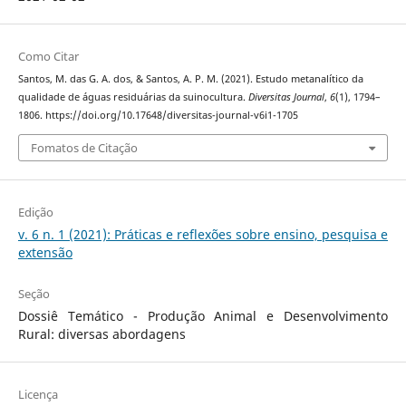
Como Citar
Santos, M. das G. A. dos, & Santos, A. P. M. (2021). Estudo metanalítico da
qualidade de águas residuárias da suinocultura.
Diversitas Journal
,
6
(1), 1794–
1806. https://doi.org/10.17648/diversitas-journal-v6i1-1705
Fomatos de Citação
Edição
v. 6 n. 1 (2021): Práticas e reflexões sobre ensino, pesquisa e
extensão
Seção
Dossiê Temático - Produção Animal e Desenvolvimento
Rural: diversas abordagens
Licença