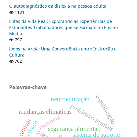
O autodiagnóstico da dislexia na pessoa adulta
1131
Lutas da Vida Real: Explorando as Experiências de
Estudantes Trabalhadores que se Formam no Ensino
Médio
797
Jogos na Areia: Uma Convergência entre Instrução e
Cultura
702
Palavras-chave
e-publicação
neuroeducação
problemas mentais
mudanças climaticas
resiencia
cultivar
estress físico
segurança alimentar,
sistema de suporte