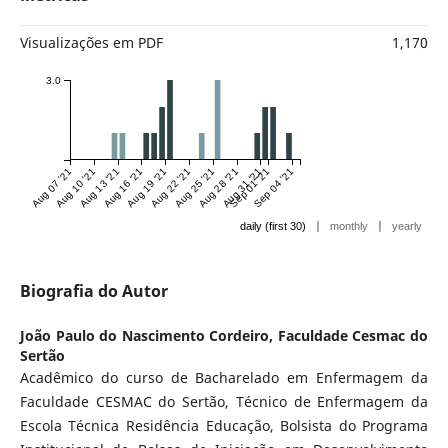
Visualizações em PDF
1,170
3.0
Aug 07 '21
Aug 10 '21
Aug 13 '21
Aug 16 '21
Aug 19 '21
Aug 22 '21
Aug 25 '21
Aug 28 '21
Aug 31 '21
Sep 01 '21
Sep 04 '21
|
|
daily (first 30)
monthly
yearly
Biografia do Autor
João Paulo do Nascimento Cordeiro,
Faculdade Cesmac do
Sertão
Acadêmico do curso de Bacharelado em Enfermagem da
Faculdade CESMAC do Sertão, Técnico de Enfermagem da
Escola Técnica Residência Educação, Bolsista do Programa