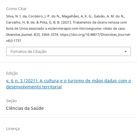
Como Citar
Silva, N. I. da, Cordeiro, J. P. do N., Magalhães, A. K. G., Galvão, A. M. do N.,
Carvalho, H. B. de, & Pitta, G. B. B. (2021). Tratamento da úlcera venosa com
bota de Unna associado a escleroterapia com microespuma: relato de caso.
Diversitas Journal
,
6
(3), 3364–3374. https://doi.org/10.48017/Diversitas_Journal-
v6i3-1737
Fomatos de Citação
Edição
v. 6 n. 3 (2021): A cultura e o turismo de mãos dadas com o
desenvolvimento territorial
Seção
Ciências da Saúde
Licença