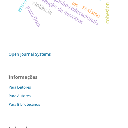
prevenção de desastres
ganhos educacionais
violência
ies
cohesion
sexismo
passiflora
Open Journal Systems
Informações
Para Leitores
Para Autores
Para Bibliotecários