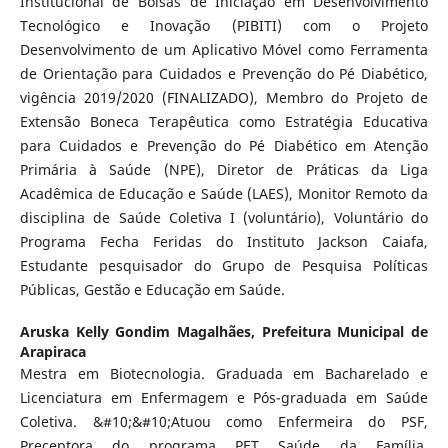
Institucional de Bolsas de Iniciação em Desenvolvimento
Tecnológico e Inovação (PIBITI) com o Projeto
Desenvolvimento de um Aplicativo Móvel como Ferramenta
de Orientação para Cuidados e Prevenção do Pé Diabético,
vigência 2019/2020 (FINALIZADO), Membro do Projeto de
Extensão Boneca Terapêutica como Estratégia Educativa
para Cuidados e Prevenção do Pé Diabético em Atenção
Primária à Saúde (NPE), Diretor de Práticas da Liga
Acadêmica de Educação e Saúde (LAES), Monitor Remoto da
disciplina de Saúde Coletiva I (voluntário), Voluntário do
Programa Fecha Feridas do Instituto Jackson Caiafa,
Estudante pesquisador do Grupo de Pesquisa Políticas
Públicas, Gestão e Educação em Saúde.
Aruska Kelly Gondim Magalhães,
Prefeitura Municipal de
Arapiraca
Mestra em Biotecnologia. Graduada em Bacharelado e
Licenciatura em Enfermagem e Pós-graduada em Saúde
Coletiva. &#10;&#10;Atuou como Enfermeira do PSF,
Preceptora do programa PET Saúde da Família,