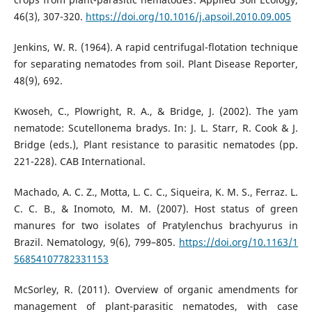
46(3), 307-320.
https://doi.org/10.1016/j.apsoil.2010.09.005
Jenkins, W. R. (1964). A rapid centrifugal-flotation technique
for separating nematodes from soil. Plant Disease Reporter,
48(9), 692.
Kwoseh, C., Plowright, R. A., & Bridge, J. (2002). The yam
nematode: Scutellonema bradys. In: J. L. Starr, R. Cook & J.
Bridge (eds.), Plant resistance to parasitic nematodes (pp.
221-228). CAB International.
Machado, A. C. Z., Motta, L. C. C., Siqueira, K. M. S., Ferraz. L.
C. C. B., & Inomoto, M. M. (2007). Host status of green
manures for two isolates of Pratylenchus brachyurus in
Brazil. Nematology, 9(6), 799–805.
https://doi.org/10.1163/1
56854107782331153
McSorley, R. (2011). Overview of organic amendments for
management of plant-parasitic nematodes, with case