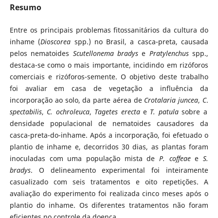
Resumo
Entre os principais problemas fitossanitários da cultura do
inhame (
Dioscorea
spp.) no Brasil, a casca-preta, causada
pelos nematoides
Scutellonema bradys
e
Pratylenchus
spp.,
destaca-se como o mais importante, incidindo em rizóforos
comerciais e rizóforos-semente. O objetivo deste trabalho
foi avaliar em casa de vegetação a influência da
incorporação ao solo, da parte aérea de
Crotalaria juncea
,
C
.
spectabilis
,
C. ochroleuca
,
Tagetes erecta
e
T. patula
sobre a
densidade populacional de nematoides causadores da
casca-preta-do-inhame. Após a incorporação, foi efetuado o
plantio de inhame e, decorridos 30 dias, as plantas foram
inoculadas com uma população mista de
P. coffeae
e
S.
bradys
. O delineamento experimental foi inteiramente
casualizado com seis tratamentos e oito repetições. A
avaliação do experimento foi realizada cinco meses após o
plantio do inhame. Os diferentes tratamentos não foram
eficientes no controle da doença.