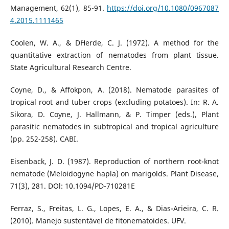
Management, 62(1), 85-91.
https://doi.org/10.1080/0967087
4.2015.1111465
Coolen, W. A., & D´Herde, C. J. (1972). A method for the
quantitative extraction of nematodes from plant tissue.
State Agricultural Research Centre.
Coyne, D., & Affokpon, A. (2018). Nematode parasites of
tropical root and tuber crops (excluding potatoes). In: R. A.
Sikora, D. Coyne, J. Hallmann, & P. Timper (eds.), Plant
parasitic nematodes in subtropical and tropical agriculture
(pp. 252-258). CABI.
Eisenback, J. D. (1987). Reproduction of northern root-knot
nematode (Meloidogyne hapla) on marigolds. Plant Disease,
71(3), 281. DOl: 10.1094/PD-710281E
Ferraz, S., Freitas, L. G., Lopes, E. A., & Dias-Arieira, C. R.
(2010). Manejo sustentável de fitonematoides. UFV.