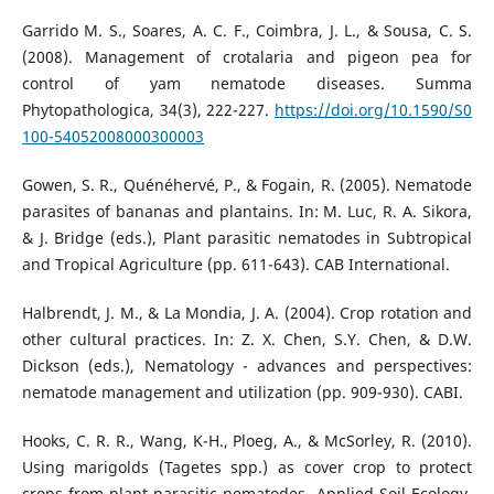
Garrido M. S., Soares, A. C. F., Coimbra, J. L., & Sousa, C. S.
(2008). Management of crotalaria and pigeon pea for
control of yam nematode diseases. Summa
Phytopathologica, 34(3), 222-227.
https://doi.org/10.1590/S0
100-54052008000300003
Gowen, S. R., Quénéhervé, P., & Fogain, R. (2005). Nematode
parasites of bananas and plantains. In: M. Luc, R. A. Sikora,
& J. Bridge (eds.), Plant parasitic nematodes in Subtropical
and Tropical Agriculture (pp. 611-643). CAB International.
Halbrendt, J. M., & La Mondia, J. A. (2004). Crop rotation and
other cultural practices. In: Z. X. Chen, S.Y. Chen, & D.W.
Dickson (eds.), Nematology - advances and perspectives:
nematode management and utilization (pp. 909-930). CABI.
Hooks, C. R. R., Wang, K-H., Ploeg, A., & McSorley, R. (2010).
Using marigolds (Tagetes spp.) as cover crop to protect
crops from plant-parasitic nematodes. Applied Soil Ecology,