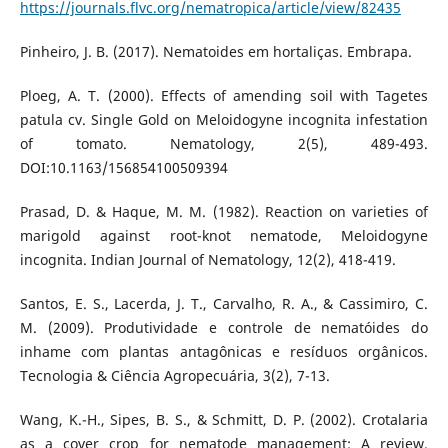
https://journals.flvc.org/nematropica/article/view/82435
Pinheiro, J. B. (2017). Nematoides em hortaliças. Embrapa.
Ploeg, A. T. (2000). Effects of amending soil with Tagetes
patula cv. Single Gold on Meloidogyne incognita infestation
of tomato. Nematology, 2(5), 489-493.
DOI:10.1163/156854100509394
Prasad, D. & Haque, M. M. (1982). Reaction on varieties of
marigold against root-knot nematode, Meloidogyne
incognita. Indian Journal of Nematology, 12(2), 418-419.
Santos, E. S., Lacerda, J. T., Carvalho, R. A., & Cassimiro, C.
M. (2009). Produtividade e controle de nematóides do
inhame com plantas antagônicas e resíduos orgânicos.
Tecnologia & Ciência Agropecuária, 3(2), 7-13.
Wang, K.-H., Sipes, B. S., & Schmitt, D. P. (2002). Crotalaria
as a cover crop for nematode management: A review.