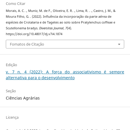
Como Citar
Morais, A. C. ., Muniz, M. de F., Oliveira, E. R. ., Lima, R. . ., Castro, J. M., &
Moura Filho, G. . (2022). Influência da incorporação da parte aérea de
espécies de Crotalaria e de Tagetes ao solo sobre Pratylenchus coffeae e
Scutellonema bradys.
Diversitas Journal
,
7
(4).
https://doi.org/10.48017/dj.v7i4.1874
Fomatos de Citação
Edição
v. 7 n. 4 (2022): A força do associativismo é sempre
alternativa para o desenvolvimento
Seção
Ciências Agrárias
Licença