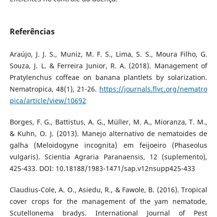
Referências
Araújo, J. J. S., Muniz, M. F. S., Lima, S. S., Moura Filho, G.
Souza, J. L. & Ferreira Junior, R. A. (2018). Management of
Pratylenchus coffeae on banana plantlets by solarization.
Nematropica, 48(1), 21-26.
https://journals.flvc.org/nematro
pica/article/view/10692
Borges, F. G., Battistus, A. G., Müller, M. A., Mioranza, T. M.,
& Kuhn, O. J. (2013). Manejo alternativo de nematoides de
galha (Meloidogyne incognita) em feijoeiro (Phaseolus
vulgaris). Scientia Agraria Paranaensis, 12 (suplemento),
425-433. DOI: 10.18188/1983-1471/sap.v12nsupp425-433
Claudius-Cole, A. O., Asiedu, R., & Fawole, B. (2016). Tropical
cover crops for the management of the yam nematode,
Scutellonema bradys. International Journal of Pest