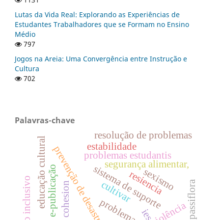
Lutas da Vida Real: Explorando as Experiências de
Estudantes Trabalhadores que se Formam no Ensino
Médio
797
Jogos na Areia: Uma Convergência entre Instrução e
Cultura
702
Palavras-chave
resolução de problemas
educação cultural
estabilidade
prevenção de desastres
problemas estudantis
segurança alimentar,
sistema de suporte
e-publicação
sexismo
resiencia
ensino inclusivo
cultivar
passiflora
cohesion
violência
ies