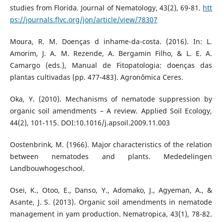
studies from Florida. Journal of Nematology, 43(2), 69-81.
htt
ps://journals.flvc.org/jon/article/view/78307
Moura, R. M. Doenças d inhame-da-costa. (2016). In: L.
Amorim, J. A. M. Rezende, A. Bergamin Filho, & L. E. A.
Camargo (eds.), Manual de Fitopatologia: doenças das
plantas cultivadas (pp. 477-483). Agronômica Ceres.
Oka, Y. (2010). Mechanisms of nematode suppression by
organic soil amendments – A review. Applied Soil Ecology,
44(2), 101-115. DOI:10.1016/j.apsoil.2009.11.003
Oostenbrink, M. (1966). Major characteristics of the relation
between nematodes and plants. Mededelingen
Landbouwhogeschool.
Osei, K., Otoo, E., Danso, Y., Adomako, J., Agyeman, A., &
Asante, J. S. (2013). Organic soil amendments in nematode
management in yam production. Nematropica, 43(1), 78-82.