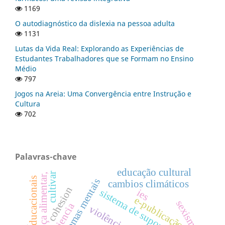
1169
O autodiagnóstico da dislexia na pessoa adulta
1131
Lutas da Vida Real: Explorando as Experiências de
Estudantes Trabalhadores que se Formam no Ensino
Médio
797
Jogos na Areia: Uma Convergência entre Instrução e
Cultura
702
Palavras-chave
educação cultural
cultivar
segurança alimentar,
ganhos educacionais
problemas mentais
cambios climáticos
cohesion
sistema de suporte
ies
e-publicação
sexismo
resiencia
violência