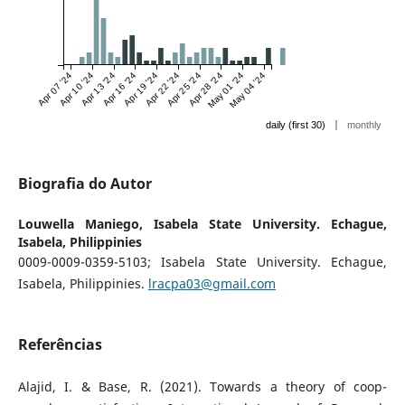
Apr 07 '24
Apr 10 '24
Apr 13 '24
Apr 16 '24
Apr 19 '24
Apr 22 '24
Apr 25 '24
Apr 28 '24
May 01 '24
May 04 '24
|
daily (first 30)
monthly
Biografia do Autor
Louwella Maniego,
Isabela State University. Echague,
Isabela, Philippinies
0009-0009-0359-5103; Isabela State University. Echague,
Isabela, Philippinies.
lracpa03@gmail.com
Referências
Alajid, I. & Base, R. (2021). Towards a theory of coop-