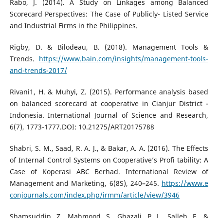
Rabo, J. (2014). A Study on Linkages among Balanced
Scorecard Perspectives: The Case of Publicly- Listed Service
and Industrial Firms in the Philippines.
Rigby, D. & Bilodeau, B. (2018). Management Tools &
Trends.
https://www.bain.com/insights/management-tools-
and-trends-2017/
Rivani1, H. & Muhyi, Z. (2015). Performance analysis based
on balanced scorecard at cooperative in Cianjur District -
Indonesia. International Journal of Science and Research,
6(7), 1773-1777.DOI: 10.21275/ART20175788
Shabri, S. M., Saad, R. A. J., & Bakar, A. A. (2016). The Effects
of Internal Control Systems on Cooperative’s Profi tability: A
Case of Koperasi ABC Berhad. International Review of
Management and Marketing, 6(8S), 240–245.
https://www.e
conjournals.com/index.php/irmm/article/view/3946
Shamsuddin, Z., Mahmood, S., Ghazali, P. L., Salleh, F., &