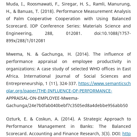
Muda, I., Roosmawati, F., Siregar, H. S., Ramli, Manurung,
H., & Banuas, T. (2018). Performance Measurement Analysis
of Palm Cooperative Cooperation with Using Balanced
Scorecard. IOP Conference Series: Materials Science and
Engineering, 288, 012081. doi:10.1088/1757-
899x/288/1/012081
Mwema, N. & Gachunga, H. (2014). The influence of
performance appraisal on employee productivity in
organizations: A case study of selected WHO offices in East
Africa. International Journal of Social Sciences and
Entrepreneurship, 1 (11), 324-337.
https://www.semanticsch
olar.org/paper/THE-INFLUENCE-OF-PERFORMANCE-
APPRAISAL-ON-EMPLOYEE-Mwema-
Gachunga/24e7b0fab040bebf7c3505ed8a4debbe956abb50
Ozturk, E. & Coskun, A. (2014). A Strategic Approach to
Performance Management in Banks: The Balanced
Scorecard. Accounting and Finance Research, 3(3). DOI:
http