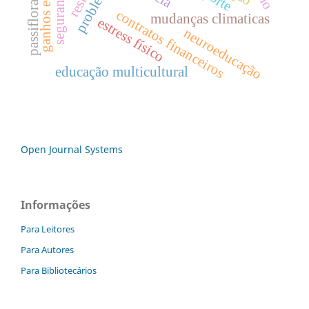
passiflora
contratos financeiros
mudanças climaticas
estress físico
neuroeducação
educação multicultural
Open Journal Systems
Informações
Para Leitores
Para Autores
Para Bibliotecários