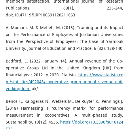
members satisfaction. International Journal of Research
Publications, 69(1), 235-244,
doi:.10.47119/IJRP100691120211663
Al-Momani, M. & Mefleh, M. (2015). Training and its Impact
on the Performance of Employees at Jordanian Universities
from the Perspective of Employees: The Case of Yarmouk
University. Journal of Education and Practice. 6 (32), 128-140
Bedford, E. (2022, January 14). Annual revenue of the Co-
operative Group Ltd in the United Kingdom (UK) from
financial year 2012 to 2020. Statista.
https://www.statista.co
m/statistics/492048/cooperative-group-annual-revenue-unit
ed-kingdom-
uk/
Benos T., Kalogeras N., Wetzels M., De Ruyter K., Pennings J.
(2018) Harnessing a ‘currency matrix’ for performance
measurement in cooperatives: A multi-phased study.
Sustainability, 10(12), 4536.
https://doi.org/10.3390/su10124
536