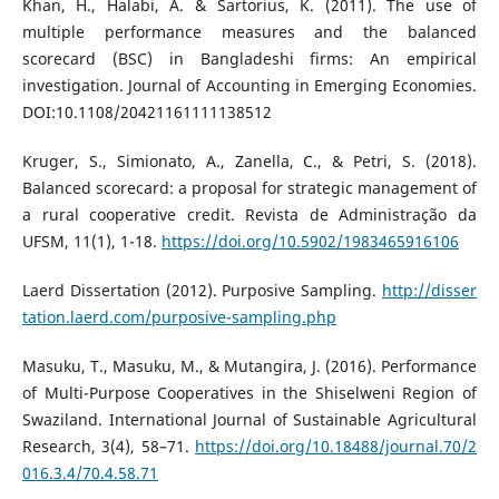
Khan, H., Halabi, A. & Sartorius, K. (2011). The use of
multiple performance measures and the balanced
scorecard (BSC) in Bangladeshi firms: An empirical
investigation. Journal of Accounting in Emerging Economies.
DOI:10.1108/20421161111138512
Kruger, S., Simionato, A., Zanella, C., & Petri, S. (2018).
Balanced scorecard: a proposal for strategic management of
a rural cooperative credit. Revista de Administração da
UFSM, 11(1), 1-18.
https://doi.org/10.5902/1983465916106
Laerd Dissertation (2012). Purposive Sampling.
http://disser
tation.laerd.com/purposive-sampling.php
Masuku, T., Masuku, M., & Mutangira, J. (2016). Performance
of Multi-Purpose Cooperatives in the Shiselweni Region of
Swaziland. International Journal of Sustainable Agricultural
Research, 3(4), 58–71.
https://doi.org/10.18488/journal.70/2
016.3.4/70.4.58.71