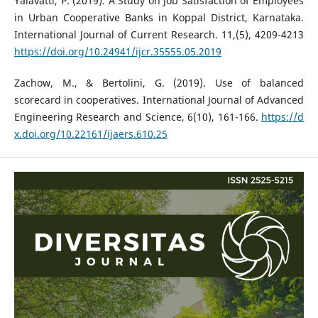
Yalavatti, P. (2019). A Study on Job Satisfaction of Employees
in Urban Cooperative Banks in Koppal District, Karnataka.
International Journal of Current Research. 11,(5), 4209-4213
https://doi.org/10.24941/ijcr.35555.05.2019
Zachow, M., & Bertolini, G. (2019). Use of balanced
scorecard in cooperatives. International Journal of Advanced
Engineering Research and Science, 6(10), 161-166.
https://d
x.doi.org/10.22161/ijaers.610.25