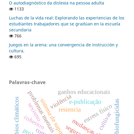
O autodiagnóstico da dislexia na pessoa adulta
1133
Luchas de la vida real: Explorando las experiencias de los
estudiantes trabajadores que se gradúan en la escuela
secundaria
766
Juegos en la arena: una convergencia de instrucción y
cultura.
695
Palavras-chave
ganhos educacionais
problemas mentais
violência
cambios climáticos
sistema de suporte
e-publicação
biofungicidas
sexismo
estress físico
resiencia
cultivar
cohesion
mudanças climaticas