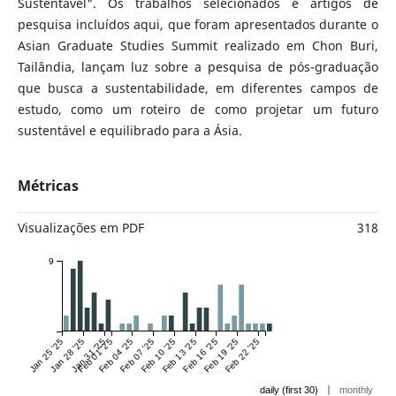
Sustentável". Os trabalhos selecionados e artigos de
pesquisa incluídos aqui, que foram apresentados durante o
Asian Graduate Studies Summit realizado em Chon Buri,
Tailândia, lançam luz sobre a pesquisa de pós-graduação
que busca a sustentabilidade, em diferentes campos de
estudo, como um roteiro de como projetar um futuro
sustentável e equilibrado para a Ásia.
Métricas
Visualizações em PDF
318
9
Jan 25 '25
Jan 28 '25
Jan 31 '25
Feb 01 '25
Feb 04 '25
Feb 07 '25
Feb 10 '25
Feb 13 '25
Feb 16 '25
Feb 19 '25
Feb 22 '25
|
daily (first 30)
monthly