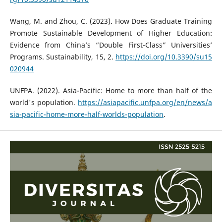
Wang, M. and Zhou, C. (2023). How Does Graduate Training
Promote Sustainable Development of Higher Education:
Evidence from China’s “Double First-Class” Universities’
Programs. Sustainability, 15, 2.
https://doi.org/10.3390/su15
020944
UNFPA. (2022). Asia-Pacific: Home to more than half of the
world's population.
https://asiapacific.unfpa.org/en/news/a
sia-pacific-home-more-half-worlds-population
.