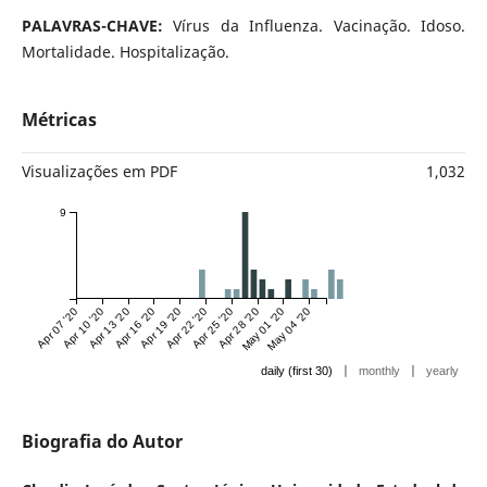
PALAVRAS-CHAVE:
Vírus da Influenza. Vacinação. Idoso.
Mortalidade. Hospitalização.
Métricas
Visualizações em PDF
1,032
9
Apr 07 '20
Apr 10 '20
Apr 13 '20
Apr 16 '20
Apr 19 '20
Apr 22 '20
Apr 25 '20
Apr 28 '20
May 01 '20
May 04 '20
|
|
daily (first 30)
monthly
yearly
Biografia do Autor