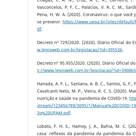
Vasconcelos, P. F. C., Palácios, V. R. C. M., Sardi
Pena, H. W. A. (2020). Coronavírus: o que você 
se prevenir.
https://www.uepa.br/sites/default/f
df
.
Decreto nº 729/2020. (2020). Diário Oficial do 
w.legisweb.com.br/legislacao/?id=395536
.
Decreto nº 95.955/2020. (2020). Diário Oficial 
s://www.legisweb.com.br/legislacao/?id=390865
Hanada, A. F. L., Santana, A. B. C., Santos, G. F., 
Cavalcanti Neto, M. P., Vieira, R. C. S. (2020). 
nutrição e saúde na pandemia de COVID-19.
htt
stream/123456789/3095/1/Manual%20COVID-
3o%20UFAM.pdf
.
Lobato, F. H. S., Hamoy, J. A., Bahia, M. C. (20
casa: reflexos da pandemia da pandemia da C