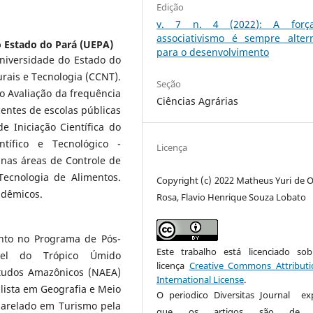
Edição
v. 7 n. 4 (2022): A forç
associativismo é sempre altern
 Estado do Pará (UEPA)
para o desenvolvimento
niversidade do Estado do
rais e Tecnologia (CCNT).
Seção
o Avaliação da frequência
Ciências Agrárias
entes de escolas públicas
 Iniciação Científica do
tífico e Tecnológico -
Licença
nas áreas de Controle de
Tecnologia de Alimentos.
Copyright (c) 2022 Matheus Yuri de Ol
adêmicos.
Rosa, Flavio Henrique Souza Lobato
nto no Programa de Pós-
Este trabalho está licenciado s
vel do Trópico Úmido
licença
Creative Commons Attributi
studos Amazônicos (NAEA)
International License
.
lista em Geografia e Meio
O periodico Diversitas Journal ex
arelado em Turismo pela
que os artigos são de u