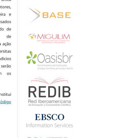
ores,
eira e
isados
do de
ia de
a ação
rsitas
dicios
 serão
om os
.
stitui
Código