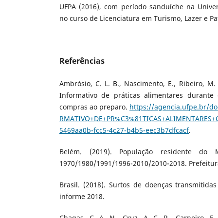
UFPA (2016), com período sanduíche na Unive
no curso de Licenciatura em Turismo, Lazer e Pa
Referências
Ambrósio, C. L. B., Nascimento, E., Ribeiro, M. 
Informativo de práticas alimentares durante
compras ao preparo.
https://agencia.ufpe.br/
RMATIVO+DE+PR%C3%81TICAS+ALIMENTARES+COV
5469aa0b-fcc5-4c27-b4b5-eec3b7dfcacf
.
Belém. (2019). População residente do
1970/1980/1991/1996-2010/2010-2018. Prefeitur
Brasil. (2018). Surtos de doenças transmitidas
informe 2018.
Chagas, C. A. N., Cruz, A. C. R., Carneiro, F. 