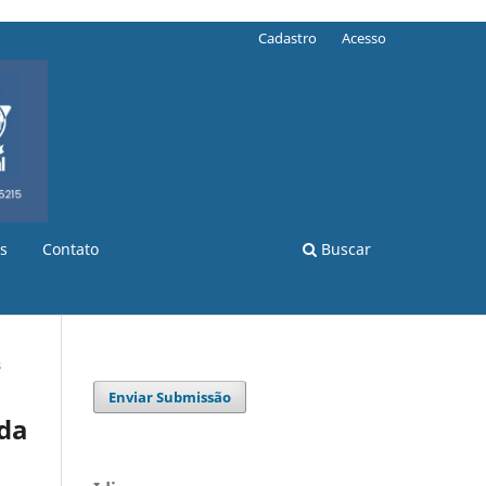
Cadastro
Acesso
s
Contato
Buscar
s
Enviar Submissão
da