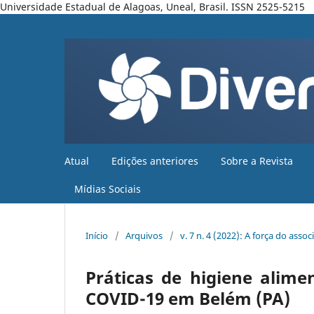
Universidade Estadual de Alagoas, Uneal, Brasil. ISSN 2525-5215
Atual
Edições anteriores
Sobre a Revista
Mídias Sociais
Início
/
Arquivos
/
v. 7 n. 4 (2022): A força do ass
Práticas de higiene alim
COVID-19 em Belém (PA)