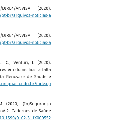
/DIRE4/ANVISA. (2020).
pt-br/arquivos-noticias-a
/DIRE4/ANVISA. (2020).
pt-br/arquivos-noticias-a
. C., Venturi, I. (2020).
es em domicílios: a falta
ista Renovare de Saúde e
k.uniguacu.edu.br/index.p
M. (2020). (In)Segurança
CoV-2. Cadernos de Saúde
g/10.1590/0102-311X000552