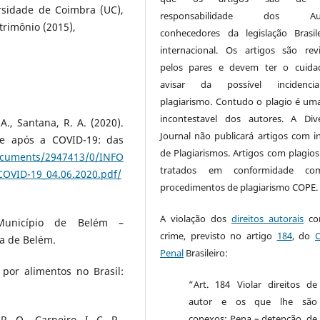
rsidade de Coimbra (UC),
responsabilidade dos Aut
trimônio (2015),
conhecedores da legislação Brasil
internacional. Os artigos são rev
pelos pares e devem ter o cuida
avisar da possível incidenc
plagiarismo. Contudo o plagio é um
incontestavel dos autores. A Dive
A., Santana, R. A. (2020).
Journal não publicará artigos com in
 e após a COVID-19: das
de Plagiarismos. Artigos com plagios
documents/2947413/0/INFO
tratados em conformidade c
ID-19_04.06.2020.pdf/
procedimentos de plagiarismo COPE
A violação dos
direitos autorais
con
 Município de Belém –
crime, previsto no artigo
184
, do
a de Belém.
Penal
Brasileiro:
 por alimentos no Brasil:
“Art. 184 Violar direitos de
autor e os que lhe são
conexos: Pena – detenção, de
R. O., Carneiro, I. C. R.,