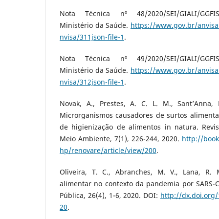
Nota Técnica nº 48/2020/SEI/GIALI/GGFIS
Ministério da Saúde.
https://www.gov.br/anvisa/
nvisa/311json-file-1
.
Nota Técnica nº 49/2020/SEI/GIALI/GGFIS
Ministério da Saúde.
https://www.gov.br/anvisa/
nvisa/312json-file-1
.
Novak, A., Prestes, A. C. L. M., Sant’Anna, L
Microrganismos causadores de surtos alimentar
de higienização de alimentos in natura. Rev
Meio Ambiente, 7(1), 226-244, 2020.
http://boo
hp/renovare/article/view/200
.
Oliveira, T. C., Abranches, M. V., Lana, R. 
alimentar no contexto da pandemia por SARS-
Pública, 26(4), 1-6, 2020. DOI:
http://dx.doi.or
20
.