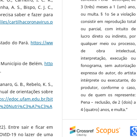
3 (três) meses a 1 (um) ano,
nha, A. S., Bispo, C. J. C.,
ou multa. § 1o Se a violação
precisa saber e fazer para
consistir em reprodução total
iles/cartilhacoronavirus.p
ou parcial, com intuito de
lucro direto ou indireto, por
Estado do Pará.
https://ww
qualquer meio ou processo,
de obra intelectual,
interpretação, execução ou
do Município de Belém.
http
fonograma, sem autorização
.
expressa do autor, do artista
intérprete ou executante, do
Fanaro, G. B., Rebelo, K. S.,
produtor, conforme o caso,
Manual de orientações sobre
ou de quem os represente:
ps://edoc.ufam.edu.br/bit
Pena – reclusão, de 2 (dois) a
19%20Nutri%C3%A7%C3%A
4 (quatro) anos, e multa.”
22). Entre sair e ficar em
OVID-19 no lazer de uma