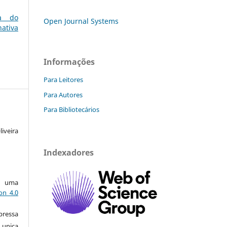
a do
Open Journal Systems
ativa
Informações
Para Leitores
Para Autores
Para Bibliotecários
iveira
Indexadores
ob uma
on 4.0
pressa
nica