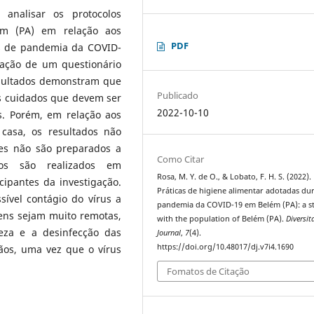
 analisar os protocolos
ém (PA) em relação aos
PDF
s de pandemia da COVID-
cação de um questionário
esultados demonstram que
Publicado
os cuidados que devem ser
2022-10-10
s. Porém, em relação aos
casa, os resultados não
eles não são preparados a
Como Citar
tos são realizados em
Rosa, M. Y. de O., & Lobato, F. H. S. (2022).
ipantes da investigação.
Práticas de higiene alimentar adotadas du
sível contágio do vírus a
pandemia da COVID-19 em Belém (PA): a s
ens sejam muito remotas,
with the population of Belém (PA).
Diversit
eza e a desinfecção das
Journal
,
7
(4).
https://doi.org/10.48017/dj.v7i4.1690
os, uma vez que o vírus
Fomatos de Citação