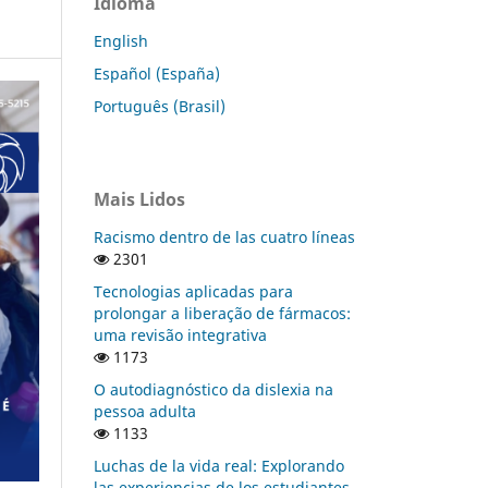
Idioma
English
Español (España)
Português (Brasil)
Mais Lidos
Racismo dentro de las cuatro líneas
2301
Tecnologias aplicadas para
prolongar a liberação de fármacos:
uma revisão integrativa
1173
O autodiagnóstico da dislexia na
pessoa adulta
1133
Luchas de la vida real: Explorando
las experiencias de los estudiantes