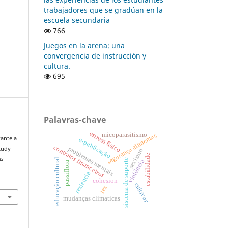
trabajadores que se gradúan en la
escuela secundaria
766
Juegos en la arena: una
convergencia de instrucción y
cultura.
695
Palavras-chave
estress físico
micoparasitismo
segurança alimentar,
rante a
e-publicação
contratos financeiros
problemas mentais
tudy
sexismo
estabilidade
as
educação cultural
sistema de suporte
violência
passiflora
resiencia
cohesion
cultivar
ies
mudanças climaticas