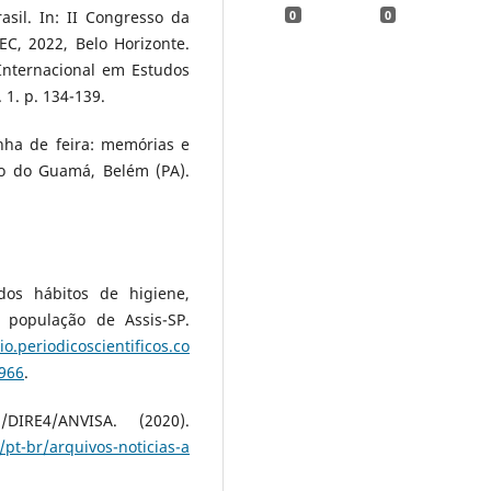
sil. In: II Congresso da
0
0
EC, 2022, Belo Horizonte.
Internacional em Estudos
 1. p. 134-139.
inha de feira: memórias e
ro do Guamá, Belém (PA).
 dos hábitos de higiene,
 população de Assis-SP.
io.periodicoscientificos.co
/966
.
/DIRE4/ANVISA. (2020).
pt-br/arquivos-noticias-a