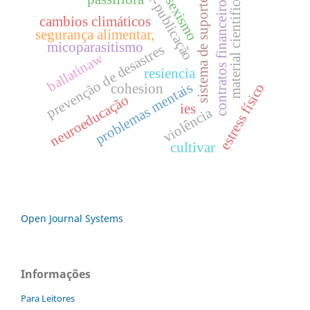
e-publicação
material cientifico
contratos financeiros
sexismo
sistema de suporte
cambios climáticos
segurança alimentar,
micoparasitismo
prevenção de desastres
ballatinaw
resiencia
problemas mentais
estress físico
cohesion
neuroeducação
ies
violência
cultivar
Open Journal Systems
Informações
Para Leitores