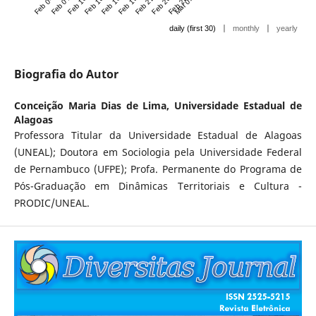
Feb 04 '21
Feb 07 '21
Feb 10 '21
Feb 13 '21
Feb 16 '21
Feb 19 '21
Feb 22 '21
Feb 25 '21
Feb 28 '21
Mar 01 '21
|
|
daily (first 30)
monthly
yearly
Biografia do Autor
Conceição Maria Dias de Lima,
Universidade Estadual de
Alagoas
Professora Titular da Universidade Estadual de Alagoas
(UNEAL); Doutora em Sociologia pela Universidade Federal
de Pernambuco (UFPE); Profa. Permanente do Programa de
Pós-Graduação em Dinâmicas Territoriais e Cultura -
PRODIC/UNEAL.