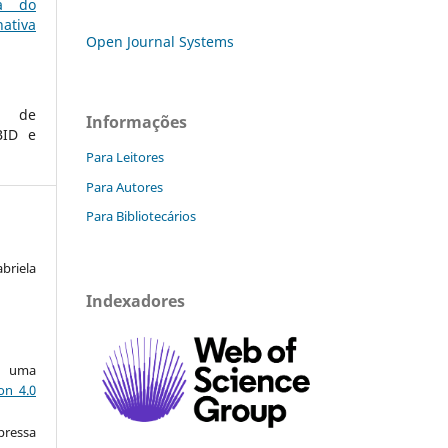
a do
ativa
Open Journal Systems
s de
Informações
BID e
Para Leitores
Para Autores
Para Bibliotecários
riela
Indexadores
ob uma
on 4.0
pressa