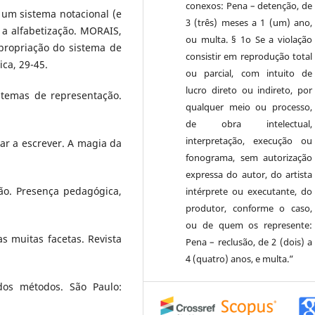
conexos: Pena – detenção, de
 é um sistema notacional (e
3 (três) meses a 1 (um) ano,
 a alfabetização. MORAIS,
ou multa. § 1o Se a violação
apropriação do sistema de
consistir em reprodução total
ica, 29-45.
ou parcial, com intuito de
lucro direto ou indireto, por
istemas de representação.
qualquer meio ou processo,
de obra intelectual,
interpretação, execução ou
nar a escrever. A magia da
fonograma, sem autorização
expressa do autor, do artista
ção. Presença pedagógica,
intérprete ou executante, do
produtor, conforme o caso,
ou de quem os represente:
as muitas facetas. Revista
Pena – reclusão, de 2 (dois) a
4 (quatro) anos, e multa.”
 dos métodos. São Paulo: