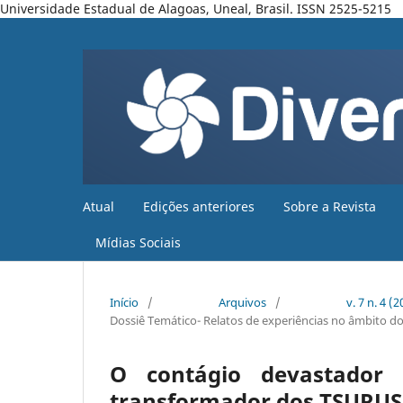
Universidade Estadual de Alagoas, Uneal, Brasil. ISSN 2525-5215
Atual
Edições anteriores
Sobre a Revista
Mídias Sociais
Início
/
Arquivos
/
v. 7 n. 4 
Dossiê Temático- Relatos de experiências no âmbito d
O contágio devastador 
transformador dos TSURUS