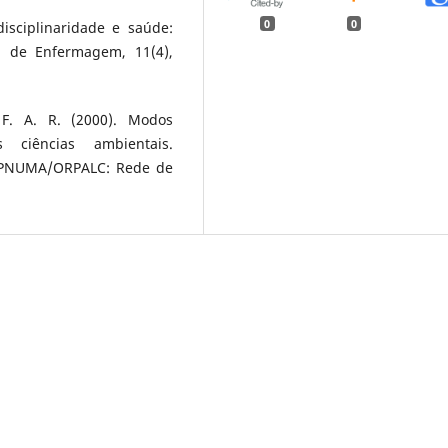
0
0
disciplinaridade e saúde:
na de Enfermagem, 11(4),
 F. A. R. (2000). Modos
s ciências ambientais.
s. PNUMA/ORPALC: Rede de