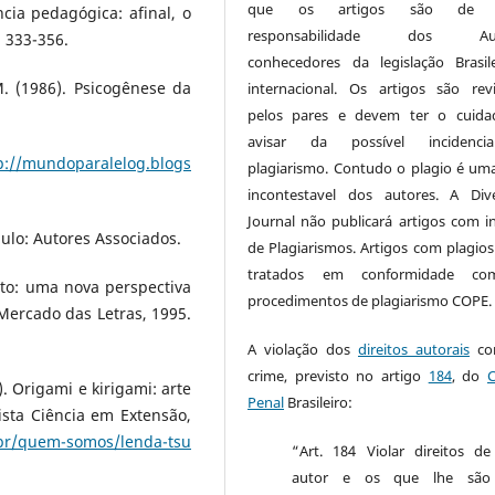
que os artigos são de u
ência pedagógica: afinal, o
responsabilidade dos Aut
, 333-356.
conhecedores da legislação Brasil
 M. (1986). Psicogênese da
internacional. Os artigos são rev
pelos pares e devem ter o cuida
avisar da possível incidenc
p://mundoparalelog.blogs
plagiarismo. Contudo o plagio é um
incontestavel dos autores. A Dive
Journal não publicará artigos com in
Paulo: Autores Associados.
de Plagiarismos. Artigos com plagios
tratados em conformidade c
nto: uma nova perspectiva
procedimentos de plagiarismo COPE
 Mercado das Letras, 1995.
A violação dos
direitos autorais
con
crime, previsto no artigo
184
, do
). Origami e kirigami: arte
Penal
Brasileiro:
ista Ciência em Extensão,
br/quem-somos/lenda-tsu
“Art. 184 Violar direitos de
autor e os que lhe são