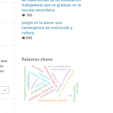
trabajadores que se gradúan en la
escuela secundaria
766
Juegos en la arena: una
convergencia de instrucción y
cultura.
695
Palavras-chave
 Bellé
passiflora
 do
micoparasitismo
sistema de suporte
competência intercultura
estress físico
segurança alimentar,
prevenção de desastres
ador
problemas mentais
violência
cohesion
estabilidade
resiencia
cultivar
sexismo
biofungicidas
mudanças climaticas
lesson plans,
e-publicação
ies
transformação digital