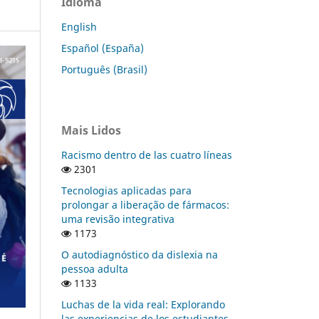
Idioma
English
Español (España)
Português (Brasil)
Mais Lidos
Racismo dentro de las cuatro líneas
2301
Tecnologias aplicadas para
prolongar a liberação de fármacos:
uma revisão integrativa
1173
O autodiagnóstico da dislexia na
pessoa adulta
1133
Luchas de la vida real: Explorando
las experiencias de los estudiantes