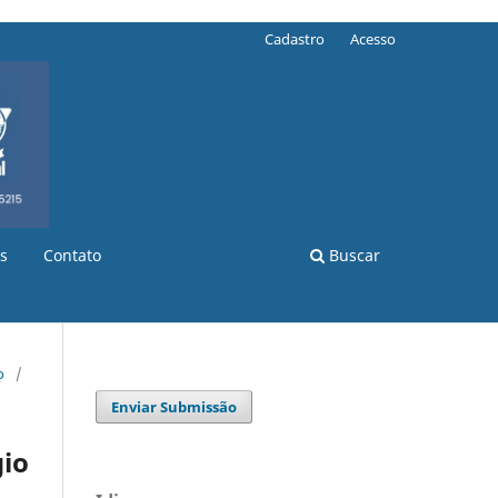
Cadastro
Acesso
s
Contato
Buscar
o
/
Enviar Submissão
io