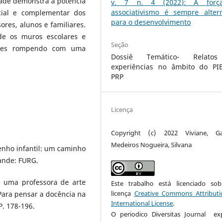
idade demonstra a potência
v. 7 n. 4 (2022): A forç
associativismo é sempre altern
cial e complementar dos
para o desenvolvimento
ores, alunos e familiares.
de os muros escolares e
Seção
dores rompendo com uma
Dossiê Temático- Relato
experiências no âmbito do PI
PRP
Licença
Copyright (c) 2022 Viviane, Gab
Medeiros Nogueira, Silvana
senho infantil: um caminho
rande: FURG.
e uma professora de arte
Este trabalho está licenciado s
licença
Creative Commons Attributi
Para pensar a docência na
International License
.
P. 178-196.
O periodico Diversitas Journal ex