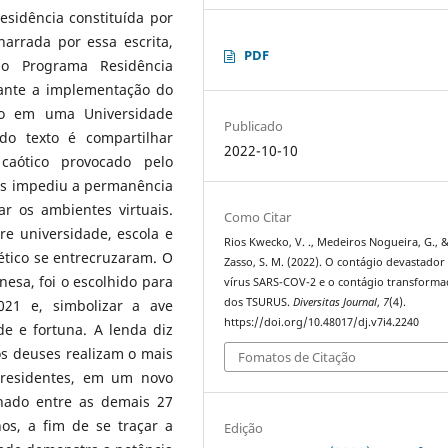
sidência constituída por
narrada por essa escrita,
PDF
do Programa Residência
ante a implementação do
ido em uma Universidade
Publicado
do texto é compartilhar
2022-10-10
aótico provocado pelo
us impediu a permanência
ar os ambientes virtuais.
Como Citar
tre universidade, escola e
Rios Kwecko, V. ., Medeiros Nogueira, G., &
tético se entrecruzaram. O
Zasso, S. M. (2022). O contágio devastador
esa, foi o escolhido para
vírus SARS-COV-2 e o contágio transform
dos TSURUS.
Diversitas Journal
,
7
(4).
021 e, simbolizar a ave
https://doi.org/10.48017/dj.v7i4.2240
de e fortuna. A lenda diz
s deuses realizam o mais
Fomatos de Citação
 residentes, em um novo
lhado entre as demais 27
s, a fim de se traçar a
Edição