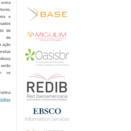
nica
ores,
eira e
isados
do de
ia de
a ação
rsitas
dicios
 serão
om os
.
stitui
Código