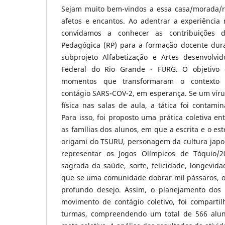
Sejam muito bem-vindos a essa casa/morada/re
afetos e encantos. Ao adentrar a experiência 
convidamos a conhecer as contribuições 
Pedagógica (RP) para a formação docente dur
subprojeto Alfabetização e Artes desenvolv
Federal do Rio Grande - FURG. O objetivo 
momentos que transformaram o contexto c
contágio SARS-COV-2, em esperança. Se um vír
física nas salas de aula, a tática foi contamin
Para isso, foi proposto uma prática coletiva en
as famílias dos alunos, em que a escrita e o es
origami do TSURU, personagem da cultura japon
representar os Jogos Olímpicos de Tóquio/2
sagrada da saúde, sorte, felicidade, longevida
que se uma comunidade dobrar mil pássaros, o
profundo desejo. Assim, o planejamento dos
movimento de contágio coletivo, foi comparti
turmas, compreendendo um total de 566 aluno