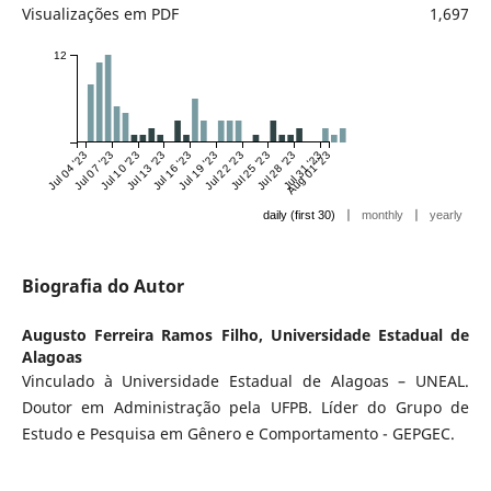
Visualizações em PDF
1,697
12
Jul 04 '23
Jul 07 '23
Jul 10 '23
Jul 13 '23
Jul 16 '23
Jul 19 '23
Jul 22 '23
Jul 25 '23
Jul 28 '23
Jul 31 '23
Aug 01 '23
|
|
daily (first 30)
monthly
yearly
Biografia do Autor
Augusto Ferreira Ramos Filho,
Universidade Estadual de
Alagoas
Vinculado à Universidade Estadual de Alagoas – UNEAL.
Doutor em Administração pela UFPB. Líder do Grupo de
Estudo e Pesquisa em Gênero e Comportamento - GEPGEC.