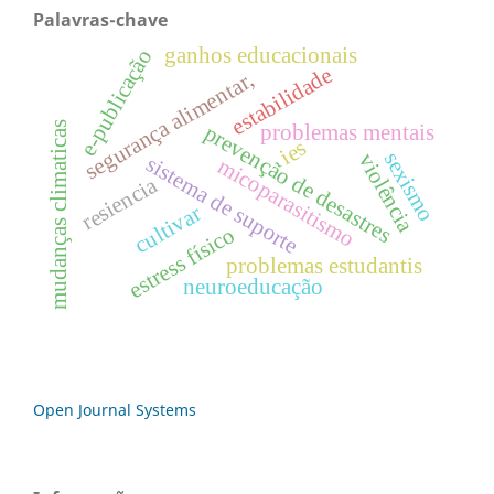
Palavras-chave
ganhos educacionais
e-publicação
estabilidade
segurança alimentar,
mudanças climaticas
prevenção de desastres
problemas mentais
ies
sexismo
violência
sistema de suporte
micoparasitismo
resiencia
cultivar
estress físico
problemas estudantis
neuroeducação
Open Journal Systems