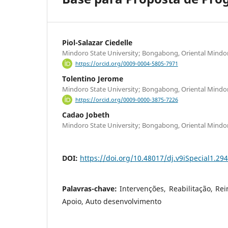
Piol-Salazar Ciedelle
Mindoro State University; Bongabong, Oriental Mindor
https://orcid.org/0009-0004-5805-7971
Tolentino Jerome
Mindoro State University; Bongabong, Oriental Mindor
https://orcid.org/0009-0000-3875-7226
Cadao Jobeth
Mindoro State University; Bongabong, Oriental Mindor
DOI:
https://doi.org/10.48017/dj.v9iSpecial1.29
Palavras-chave:
Intervenções, Reabilitação, R
Apoio, Auto desenvolvimento