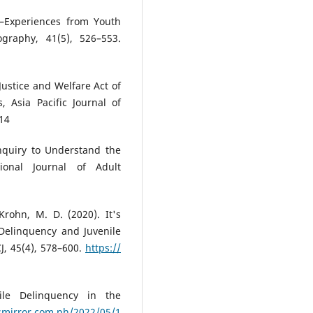
—Experiences from Youth
graphy, 41(5), 526–553.
 Justice and Welfare Act of
 Asia Pacific Journal of
014
Inquiry to Understand the
ional Journal of Adult
rohn, M. D. (2020). It's
Delinquency and Juvenile
CJ, 45(4), 578–600.
https://
ile Delinquency in the
smirror.com.ph/2022/05/1