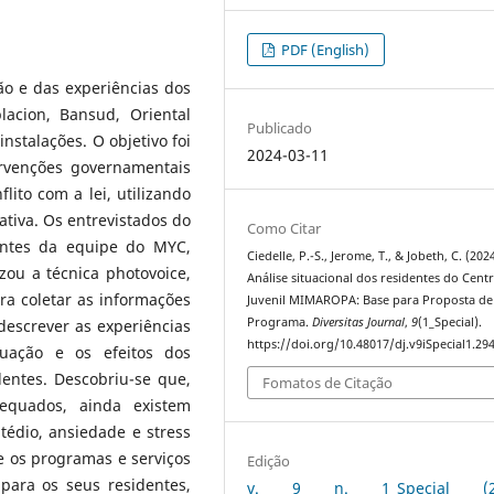
PDF (English)
ão e das experiências dos
acion, Bansud, Oriental
Publicado
nstalações. O objetivo foi
2024-03-11
ervenções governamentais
lito com a lei, utilizando
tiva. Os entrevistados do
Como Citar
antes da equipe do MYC,
Ciedelle, P.-S., Jerome, T., & Jobeth, C. (2024
zou a técnica photovoice,
Análise situacional dos residentes do Cent
ra coletar as informações
Juvenil MIMAROPA: Base para Proposta de
Programa.
Diversitas Journal
,
9
(1_Special).
 descrever as experiências
https://doi.org/10.48017/dj.v9iSpecial1.29
tuação e os efeitos dos
dentes. Descobriu-se que,
Fomatos de Citação
equados, ainda existem
édio, ansiedade e stress
 os programas e serviços
Edição
para os seus residentes,
v. 9 n. 1_Special (20