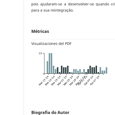
pois ajudaram-se a desenvolver-se quando cr
para a sua reintegração.
Métricas
Visualizaciones del PDF
13
Mar 13 '24
Mar 16 '24
Mar 19 '24
Mar 22 '24
Mar 25 '24
Mar 28 '24
Mar 31 '24
Apr 01 '24
Apr 04 '24
Apr 07 '24
Biografia do Autor