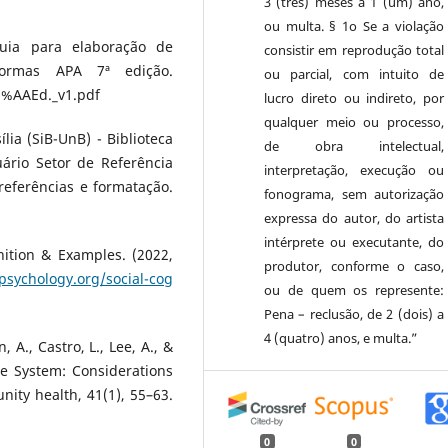
3 (três) meses a 1 (um) ano,
ou multa. § 1o Se a violação
 Guia para elaboração de
consistir em reprodução total
 Normas APA 7ª edição.
ou parcial, com intuito de
2%AAEd._v1.pdf
lucro direto ou indireto, por
qualquer meio ou processo,
lia (SiB-UnB) - Biblioteca
de obra intelectual,
ário Setor de Referência
interpretação, execução ou
 referências e formatação.
fonograma, sem autorização
expressa do autor, do artista
intérprete ou executante, do
nition & Examples. (2022,
produtor, conforme o caso,
psychology.org/social-cog
ou de quem os represente:
Pena – reclusão, de 2 (dois) a
4 (quatro) anos, e multa.”
 A., Castro, L., Lee, A., &
ice System: Considerations
ity health, 41(1), 55–63.
0
0