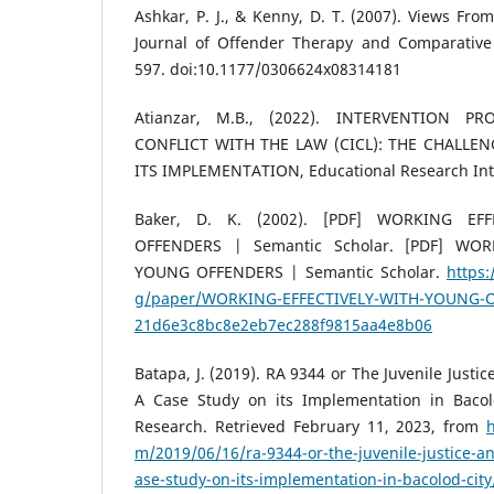
Ashkar, P. J., & Kenny, D. T. (2007). Views From
Journal of Offender Therapy and Comparative 
597. doi:10.1177/0306624x08314181
Atianzar, M.B., (2022). INTERVENTION P
CONFLICT WITH THE LAW (CICL): THE CHALL
ITS IMPLEMENTATION, Educational Research Inter
Baker, D. K. (2002). [PDF] WORKING EF
OFFENDERS | Semantic Scholar. [PDF] WOR
YOUNG OFFENDERS | Semantic Scholar.
https
g/paper/WORKING-EFFECTIVELY-WITH-YOUNG-O
21d6e3c8bc8e2eb7ec288f9815aa4e8b06
Batapa, J. (2019). RA 9344 or The Juvenile Justi
A Case Study on its Implementation in Bacolo
Research. Retrieved February 11, 2023, from
h
m/2019/06/16/ra-9344-or-the-juvenile-justice-an
ase-study-on-its-implementation-in-bacolod-city