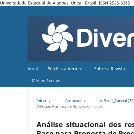
Universidade Estadual de Alagoas, Uneal, Brasil. ISSN 2525-5215
Atual
Edições anteriores
Sobre a Revista
Mídias Sociais
Início
/
Arquivos
/
v. 9 n. 1_Special (2
Ciências Humanas e Sociais Aplicadas
Análise situacional dos r
Base para Proposta de Pr