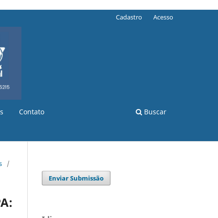
Cadastro
Acesso
s
Contato
Buscar
s
/
Enviar Submissão
PA: