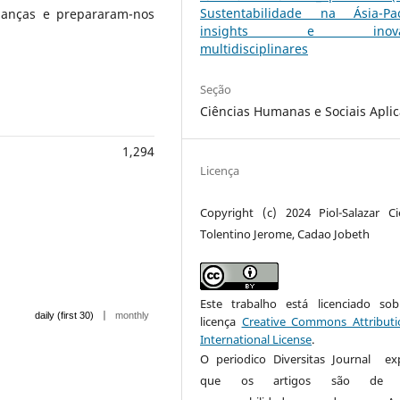
Sustentabilidade na Ásia-Pací
ianças e prepararam-nos
insights e inovaç
multidisciplinares
Seção
Ciências Humanas e Sociais Apli
1,294
Licença
Copyright (c) 2024 Piol-Salazar Cie
Tolentino Jerome, Cadao Jobeth
Este trabalho está licenciado s
|
daily (first 30)
monthly
licença
Creative Commons Attributi
International License
.
O periodico Diversitas Journal ex
que os artigos são de u