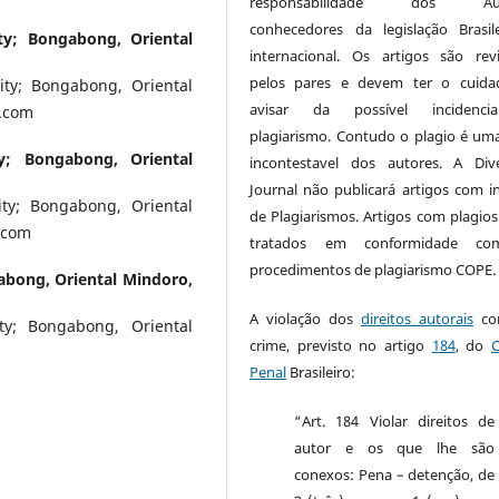
responsabilidade dos Aut
conhecedores da legislação Brasil
ty; Bongabong, Oriental
internacional. Os artigos são rev
pelos pares e devem ter o cuida
ity; Bongabong, Oriental
avisar da possível incidenc
l.com
plagiarismo. Contudo o plagio é um
y; Bongabong, Oriental
incontestavel dos autores. A Dive
Journal não publicará artigos com in
ity; Bongabong, Oriental
de Plagiarismos. Artigos com plagios
.com
tratados em conformidade c
procedimentos de plagiarismo COPE
abong, Oriental Mindoro,
A violação dos
direitos autorais
con
ty; Bongabong, Oriental
crime, previsto no artigo
184
, do
Penal
Brasileiro:
“Art. 184 Violar direitos de
autor e os que lhe são
conexos: Pena – detenção, de