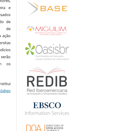
ores,
eira e
isados
do de
ia de
a ação
rsitas
dicios
 serão
om os
.
stitui
Código