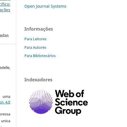
fico:
Open Journal Systems
ões
Informações
cadas
Para Leitores
Para Autores
Para Bibliotecários
delle,
Indexadores
ob uma
on 4.0
pressa
nica