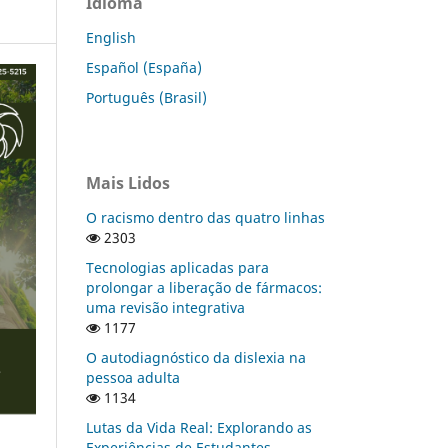
Idioma
English
Español (España)
Português (Brasil)
Mais Lidos
O racismo dentro das quatro linhas
2303
Tecnologias aplicadas para
prolongar a liberação de fármacos:
uma revisão integrativa
1177
O autodiagnóstico da dislexia na
pessoa adulta
1134
Lutas da Vida Real: Explorando as
Experiências de Estudantes