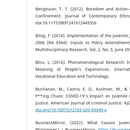
Bengtsson, T. T. (2012). Boredom and Action
Confinement. Journal of Contemporary Ethno
doi:10.1177/0891241612449356
Bilog, F. (2014). Implementation of the Juvenile
2006 (RA 9344): Inputs to Policy Amendments,
Multidisciplinary Research, Vol. 2, No. 3, June 2
Bliss, L. (2016). Phenomenological Research: 
Meaning of People’s Experiences. Internat
Vocational Education and Technology.
Buchanan, M., Castro, E. D., Kushner, M., & K
F**ing Chaos: COVID-19's Impact on Juvenile 
Justice. American journal of criminal justice: AJ
doi.org/10.1007/s12103-020-09549-x
BusinessMirror. (2022). What Causes Juven
Philippines? | BusinessMirror.
https://busines