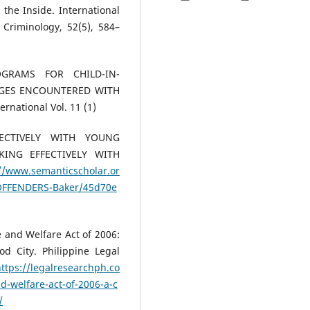
 the Inside. International
Criminology, 52(5), 584–
ROGRAMS FOR CHILD-IN-
ENGES ENCOUNTERED WITH
national Vol. 11 (1)
FECTIVELY WITH YOUNG
KING EFFECTIVELY WITH
://www.semanticscholar.or
FFENDERS-Baker/45d70e
ce and Welfare Act of 2006:
d City. Philippine Legal
ttps://legalresearchph.co
d-welfare-act-of-2006-a-c
/