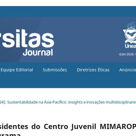
Equipe Editorial
Submissões
Diretrizes Éticas
Anúncio
024): Sustentabilidade na Ásia-Pacífico: insights e inovações multidisciplinare
esidentes do Centro Juvenil MIMARO
ograma