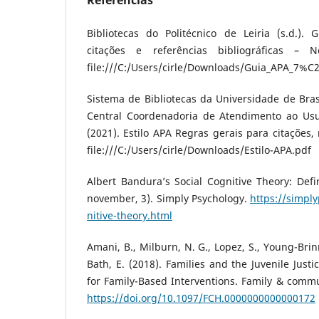
Referências
Bibliotecas do Politécnico de Leiria (s.d.).
citações e referências bibliográficas –
file:///C:/Users/cirle/Downloads/Guia_APA_7%C
Sistema de Bibliotecas da Universidade de Brasí
Central Coordenadoria de Atendimento ao Usu
(2021). Estilo APA Regras gerais para citações,
file:///C:/Users/cirle/Downloads/Estilo-APA.pdf
Albert Bandura’s Social Cognitive Theory: Defi
november, 3). Simply Psychology.
https://simply
nitive-theory.html
Amani, B., Milburn, N. G., Lopez, S., Young-Brinn,
Bath, E. (2018). Families and the Juvenile Just
for Family-Based Interventions. Family & commun
https://doi.org/10.1097/FCH.0000000000000172