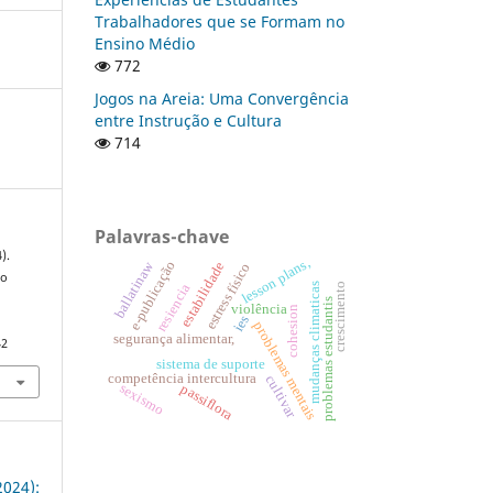
Trabalhadores que se Formam no
Ensino Médio
772
Jogos na Areia: Uma Convergência
entre Instrução e Cultura
714
Palavras-chave
).
lesson plans,
ballatinaw
e-publicação
estabilidade
estress físico
ro
crescimento
mudanças climaticas
resiencia
problemas estudantis
violência
cohesion
ies
problemas mentais
segurança alimentar,
42
sistema de suporte
competência intercultura
cultivar
sexismo
passiflora
24):