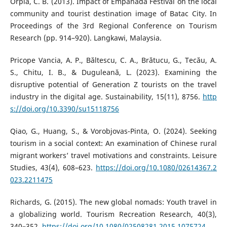
Orpia, C. B. (2013). Impact of Empanada Festival on the local
community and tourist destination image of Batac City. In
Proceedings of the 3rd Regional Conference on Tourism
Research (pp. 914–920). Langkawi, Malaysia.
Pricope Vancia, A. P., Băltescu, C. A., Brătucu, G., Tecău, A.
S., Chitu, I. B., & Duguleană, L. (2023). Examining the
disruptive potential of Generation Z tourists on the travel
industry in the digital age. Sustainability, 15(11), 8756.
http
s://doi.org/10.3390/su15118756
Qiao, G., Huang, S., & Vorobjovas-Pinta, O. (2024). Seeking
tourism in a social context: An examination of Chinese rural
migrant workers’ travel motivations and constraints. Leisure
Studies, 43(4), 608–623.
https://doi.org/10.1080/02614367.2
023.2211475
Richards, G. (2015). The new global nomads: Youth travel in
a globalizing world. Tourism Recreation Research, 40(3),
340–352.
https://doi.org/10.1080/02508281.2015.1075724