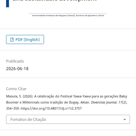
PDF (English)
Publicado
2026-06-18
Como Citar
Masula, S. (2026). A celebração do Festival Yawa-Yawa para as gerações Baby
Boomer e Millennials como tradição de Ibajay, Aklan.
Diversitas Journal
,
11
(2),
354–359. https://doi.org/10.48017/dj.v11i2.3757
Fomatos de Citação