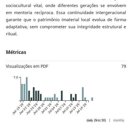
sociocultural vital, onde diferentes gerações se envolvem
em mentoria recíproca. Essa continuidade intergeracional
garante que o patrimônio imaterial local evolua de forma
adaptativa, sem comprometer sua integridade estrutural e
ritual.
Métricas
Visualizações em PDF
79
7.0
Jun 19 '26
Jun 22 '26
Jun 25 '26
Jun 28 '26
Jul 01 '26
Jul 04 '26
Jul 07 '26
Jul 10 '26
Jul 13 '26
Jul 16 '26
|
daily (first 30)
monthly