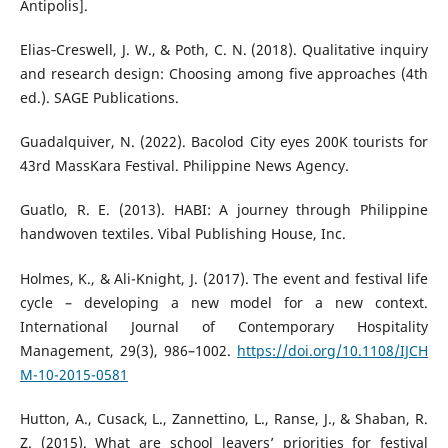
Antipolis].
Elias‐Creswell, J. W., & Poth, C. N. (2018). Qualitative inquiry
and research design: Choosing among five approaches (4th
ed.). SAGE Publications.
Guadalquiver, N. (2022). Bacolod City eyes 200K tourists for
43rd MassKara Festival. Philippine News Agency.
Guatlo, R. E. (2013). HABI: A journey through Philippine
handwoven textiles. Vibal Publishing House, Inc.
Holmes, K., & Ali-Knight, J. (2017). The event and festival life
cycle – developing a new model for a new context.
International Journal of Contemporary Hospitality
Management, 29(3), 986–1002.
https://doi.org/10.1108/IJCH
M-10-2015-0581
Hutton, A., Cusack, L., Zannettino, L., Ranse, J., & Shaban, R.
Z. (2015). What are school leavers’ priorities for festival