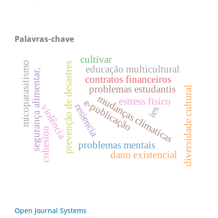
Palavras-chave
cultivar
micoparasitismo
prevenção de desastres
educação multicultural
segurança alimentar,
contratos financeiros
problemas estudantis
diversidade cultural
mudanças climaticas
estress físico
e-publicação
resiencia
violência
ies
cohesion
problemas mentais
dano existencial
Open Journal Systems