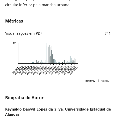
circuito inferior pela mancha urbana.
Métricas
Visualizações em PDF
741
42
Jul 2017
Jan 2018
Jul 2018
Jan 2019
Jul 2019
Jan 2020
Jul 2020
Jan 2021
Jul 2021
Jan 2022
Jul 2022
Jan 2023
Jul 2023
Jan 2024
Jul 2024
Jan 2025
Jul 2025
Jan 2026
Jul 2026
Jan 2027
|
monthly
yearly
Biografia do Autor
Reynaldo Daivyd Lopes da Silva,
Universidade Estadual de
Alagoas