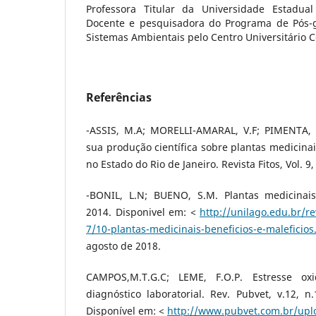
Professora Titular da Universidade Estadua
Docente e pesquisadora do Programa de Pós-
Sistemas Ambientais pelo Centro Universitário 
Referências
-ASSIS, M.A; MORELLI-AMARAL, V.F; PIMENTA, 
sua produção científica sobre plantas medicinai
no Estado do Rio de Janeiro. Revista Fitos, Vol. 9, 
-BONIL, L.N; BUENO, S.M. Plantas medicinais:
2014. Disponivel em: <
http://unilago.edu.br/r
7/10-plantas-medicinais-beneficios-e-maleficios
agosto de 2018.
CAMPOS,M.T.G.C; LEME, F.O.P. Estresse oxid
diagnóstico laboratorial. Rev. Pubvet, v.12, n.
Disponível em: <
http://www.pubvet.com.br/upl