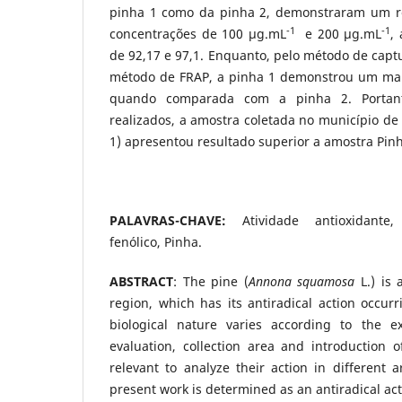
pinha 1 como da pinha 2, demonstraram um res
-1
-1
concentrações de 100 µg.mL
e 200 µg.mL
,
de 92,17 e 97,1. Enquanto, pelo método de captu
método de FRAP, a pinha 1 demonstrou um maio
quando comparada com a pinha 2. Portant
realizados, a amostra coletada no município de 
1) apresentou resultado superior a amostra Pinh
PALAVRAS-CHAVE
:
Atividade antioxidante,
fenólico, Pinha.
ABSTRACT
: The pine (
Annona squamosa
L.) is 
region, which has its antiradical action occurr
biological nature varies according to the ex
evaluation, collection area and introduction 
relevant to analyze their action in different a
present work is determined as an antiradical ac