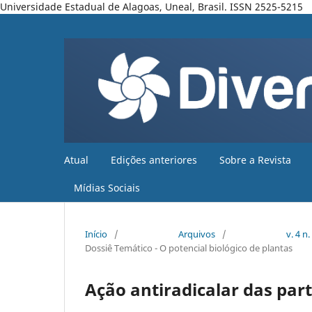
Universidade Estadual de Alagoas, Uneal, Brasil. ISSN 2525-5215
Atual
Edições anteriores
Sobre a Revista
Mídias Sociais
Início
/
Arquivos
/
v. 4 n
Dossiê Temático - O potencial biológico de plantas
Ação antiradicalar das par