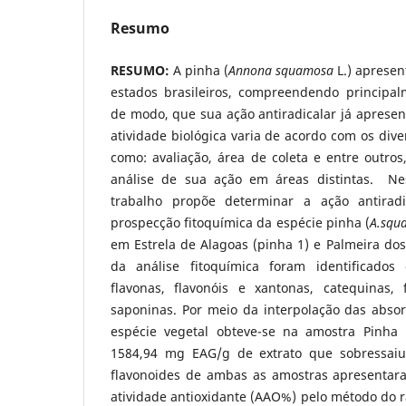
Resumo
RESUMO:
A pinha (
Annona squamosa
L.) apresen
estados brasileiros, compreendendo principal
de modo, que sua ação antiradicalar já apresen
atividade biológica varia de acordo com os diver
como: avaliação, área de coleta e entre outros
análise de sua ação em áreas distintas. Nes
trabalho propõe determinar a ação antiradi
prospecção fitoquímica da espécie pinha (
A.squ
em Estrela de Alagoas (pinha 1) e Palmeira dos 
da análise fitoquímica foram identificados 
flavonas, flavonóis e xantonas, catequinas, 
saponinas. Por meio da interpolação das abso
espécie vegetal obteve-se na amostra Pinha
1584,94 mg EAG/g de extrato que sobressaiu
flavonoides de ambas as amostras apresentar
atividade antioxidante (AAO%) pelo método do ra