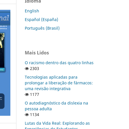
Idioma
English
Español (España)
Português (Brasil)
Mais Lidos
O racismo dentro das quatro linhas
2303
Tecnologias aplicadas para
prolongar a liberação de fármacos:
uma revisão integrativa
1177
O autodiagnóstico da dislexia na
pessoa adulta
1134
Lutas da Vida Real: Explorando as
Experiências de Estudantes