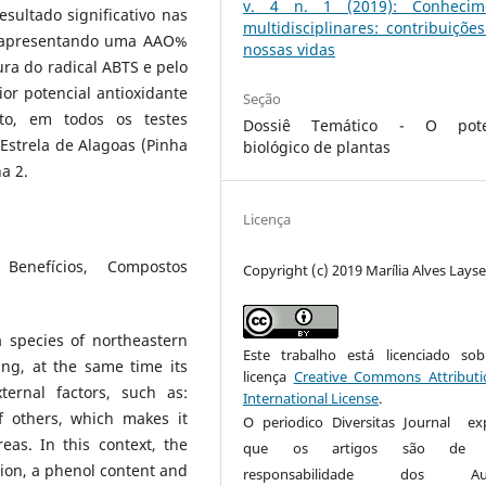
v. 4 n. 1 (2019): Conhecim
ultado significativo nas
multidisciplinares: contribuiçõe
 apresentando uma AAO%
nossas vidas
ra do radical ABTS e pelo
r potencial antioxidante
Seção
o, em todos os testes
Dossiê Temático - O pote
Estrela de Alagoas (Pinha
biológico de plantas
a 2.
Licença
 Benefícios, Compostos
Copyright (c) 2019 Marília Alves Lays
a species of northeastern
Este trabalho está licenciado s
ing, at the same time its
licença
Creative Commons Attributi
ternal factors, such as:
International License
.
of others, which makes it
O periodico Diversitas Journal ex
reas. In this context, the
que os artigos são de u
tion, a phenol content and
responsabilidade dos Aut