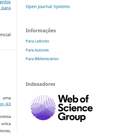
entos
Open Journal Systems
s para
Informações
ncial
Para Leitores
Para Autores
Para Bibliotecários
e
Indexadores
ob uma
on 4.0
pressa
nica
ores,