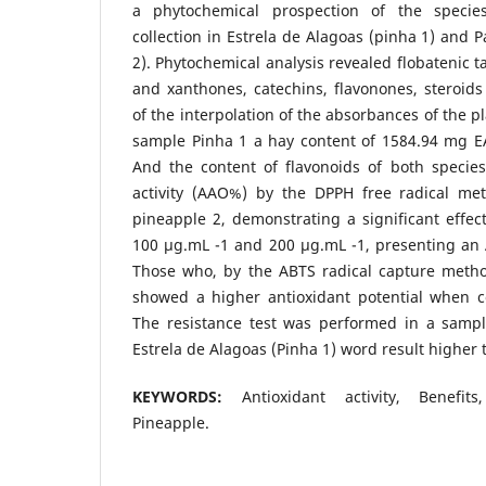
a phytochemical prospection of the specie
collection in Estrela de Alagoas (pinha 1) and 
2). Phytochemical analysis revealed flobatenic t
and xanthones, catechins, flavonones, steroid
of the interpolation of the absorbances of the p
sample Pinha 1 a hay content of 1584.94 mg EA
And the content of flavonoids of both species
activity (AAO%) by the DPPH free radical me
pineapple 2, demonstrating a significant effect
100 μg.mL -1 and 200 μg.mL -1, presenting an 
Those who, by the ABTS radical capture meth
showed a higher antioxidant potential when 
The resistance test was performed in a sample
Estrela de Alagoas (Pinha 1) word result higher
KEYWORDS
:
Antioxidant activity, Benefi
Pineapple.