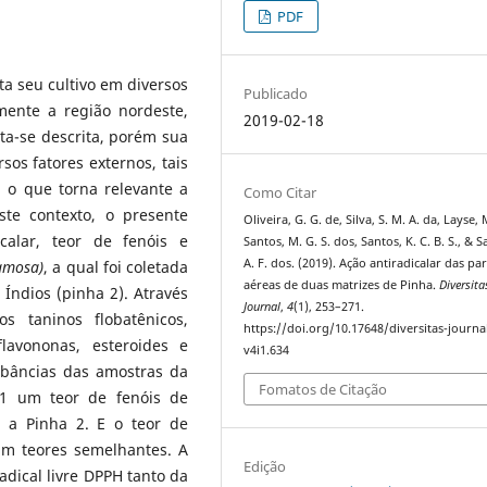
PDF
ta seu cultivo em diversos
Publicado
mente a região nordeste,
2019-02-18
ta-se descrita, porém sua
sos fatores externos, tais
, o que torna relevante a
Como Citar
te contexto, o presente
Oliveira, G. G. de, Silva, S. M. A. da, Layse, 
calar, teor de fenóis e
Santos, M. G. S. dos, Santos, K. C. B. S., & S
A. F. dos. (2019). Ação antiradicalar das pa
amosa)
, a qual foi coletada
aéreas de duas matrizes de Pinha.
Diversita
Índios (pinha 2). Através
Journal
,
4
(1), 253–271.
os taninos flobatênicos,
https://doi.org/10.17648/diversitas-journa
flavononas, esteroides e
v4i1.634
rbâncias das amostras da
Fomatos de Citação
 1 um teor de fenóis de
 a Pinha 2. E o teor de
am teores semelhantes. A
Edição
dical livre DPPH tanto da