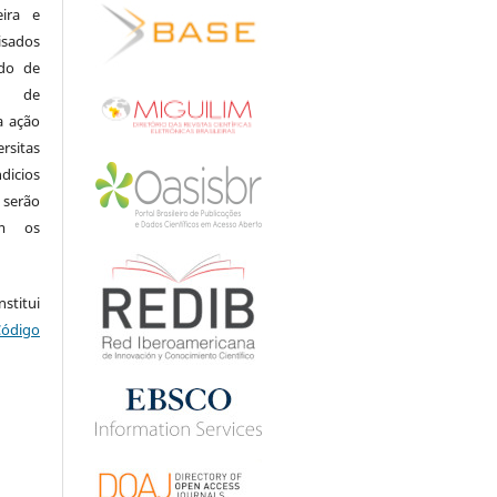
eira e
isados
do de
ia de
a ação
rsitas
dicios
 serão
om os
.
stitui
Código