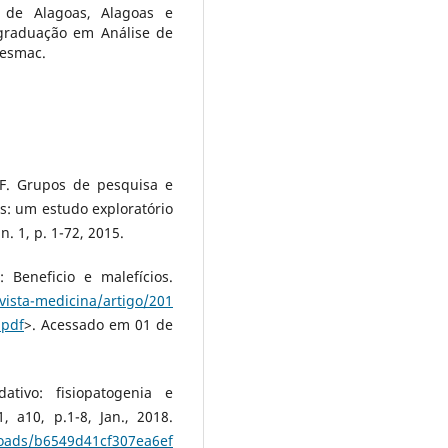
l de Alagoas, Alagoas e
graduação em Análise de
Cesmac.
F. Grupos de pesquisa e
s: um estudo exploratório
n. 1, p. 1-72, 2015.
 Beneficio e malefícios.
evista-medicina/artigo/201
.pdf
>. Acessado em 01 de
ativo: fisiopatogenia e
1, a10, p.1-8, Jan., 2018.
oads/b6549d41cf307ea6ef