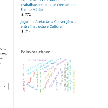
Trabalhadores que se Formam no
Ensino Médio
772
Jogos na Areia: Uma Convergência
entre Instrução e Cultura
714
M. A.,
Palavras-chave
antos,
ensino inclusivo
rtes
mudanças climaticas
prevenção de desastres
neuroeducação
educação multicultural
resolução de problemas
e-publicação
s
contratos financeiros
estabilidade
segurança alimentar,
sistema de suporte
problemas mentais
educação cultural
cohesion
resiencia
estress físico
l-
violência
cultivar
sexismo
passiflora
ies