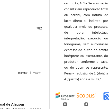
ou multa. § 1o Se a violação
consistir em reprodução total
ou parcial, com intuito de
lucro direto ou indireto, por
qualquer meio ou processo,
782
de obra intelectual,
interpretação, execução ou
fonograma, sem autorização
expressa do autor, do artista
intérprete ou executante, do
produtor, conforme o caso,
ou de quem os represente:
|
Pena – reclusão, de 2 (dois) a
monthly
yearly
4 (quatro) anos, e multa.”
ral de Alagoas
0
0