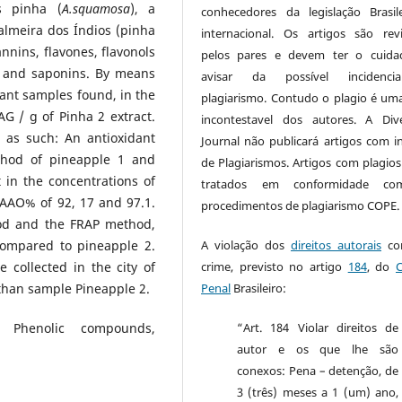
s pinha (
A.squamosa
), a
conhecedores da legislação Brasil
Palmeira dos Índios (pinha
internacional. Os artigos são rev
annins, flavones, flavonols
pelos pares e devem ter o cuida
s and saponins. By means
avisar da possível incidenc
lant samples found, in the
plagiarismo. Contudo o plagio é um
G / g of Pinha 2 extract.
incontestavel dos autores. A Dive
 as such: An antioxidant
Journal não publicará artigos com in
thod of pineapple 1 and
de Plagiarismos. Artigos com plagios
 in the concentrations of
tratados em conformidade c
AAO% of 92, 17 and 97.1.
procedimentos de plagiarismo COPE
od and the FRAP method,
compared to pineapple 2.
A violação dos
direitos autorais
con
 collected in the city of
crime, previsto no artigo
184
, do
 than sample Pineapple 2.
Penal
Brasileiro:
ts, Phenolic compounds,
“Art. 184 Violar direitos de
autor e os que lhe são
conexos: Pena – detenção, de
3 (três) meses a 1 (um) ano,