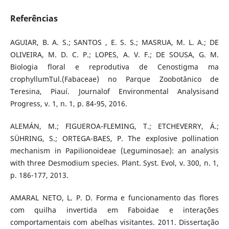
Referências
AGUIAR, B. A. S.; SANTOS , E. S. S.; MASRUA, M. L. A.; DE
OLIVEIRA, M. D. C. P.; LOPES, A. V. F.; DE SOUSA, G. M.
Biologia floral e reprodutiva de Cenostigma ma
crophyllumTul.(Fabaceae) no Parque Zoobotânico de
Teresina, Piauí. Journalof Environmental Analysisand
Progress, v. 1, n. 1, p. 84-95, 2016.
ALEMÁN, M.; FIGUEROA-FLEMING, T.; ETCHEVERRY, Á.;
SÜHRING, S.; ORTEGA-BAES, P. The explosive pollination
mechanism in Papilionoideae (Leguminosae): an analysis
with three Desmodium species. Plant. Syst. Evol, v. 300, n. 1,
p. 186-177, 2013.
AMARAL NETO, L. P. D. Forma e funcionamento das flores
com quilha invertida em Faboidae e interações
comportamentais com abelhas visitantes. 2011. Dissertação