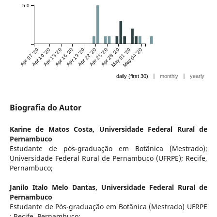
5.0
Apr 07 '20
Apr 10 '20
Apr 13 '20
Apr 16 '20
Apr 19 '20
Apr 22 '20
Apr 25 '20
Apr 28 '20
May 01 '20
May 04 '20
|
|
daily (first 30)
monthly
yearly
Biografia do Autor
Karine de Matos Costa,
Universidade Federal Rural de
Pernambuco
Estudante de pós-graduação em Botânica (Mestrado);
Universidade Federal Rural de Pernambuco (UFRPE); Recife,
Pernambuco;
Janilo Italo Melo Dantas,
Universidade Federal Rural de
Pernambuco
Estudante de Pós-graduação em Botânica (Mestrado) UFRPE
; Recife, Pernambuco;