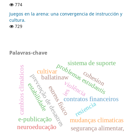
774
Juegos en la arena: una convergencia de instrucción y
cultura.
729
Palavras-chave
sistema de suporte
problemas estudantis
cambios climáticos
cultivar
cohesion
prevenção de desastres
ballatinaw
violência
estabilidade
estress físico
ies
contratos financeiros
resiencia
e-publicação
mudanças climaticas
neuroeducação
segurança alimentar,