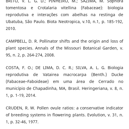
BRITO, V. L. G. D.; PINHEIRO, M.; SAZIMA, M. Sophora
tomentosa e Crotalaria vitellina (Fabaceae): biologia
reprodutiva e interações com abelhas na restinga de
Ubatuba, São Paulo. Biota Neotropica, v.10, n.1, p. 185-192,
2010.
CAMPBELL, D. R. Pollinator shifts and the origin and loss of
plant species. Annals of the Missouri Botanical Garden, v.
95, n. 2, p. 264-274, 2008.
COSTA, F. O.; DE LIMA, D. C. R.; SILVA, A. L. G. Biologia
reprodutiva de Vatairea macrocarpa (Benth.) Ducke
(Fabaceae–Faboideae) em uma área de Cerrado no
município de Chapadinha, MA, Brasil. Heringeriana, v. 8, n.
1, p. 1-19, 2014.
CRUDEN, R. W. Pollen ovule ratios: a conservative indicator
of breeding systems in flowering plants. Evolution, v. 31, n.
1, p. 32-46, 1977.