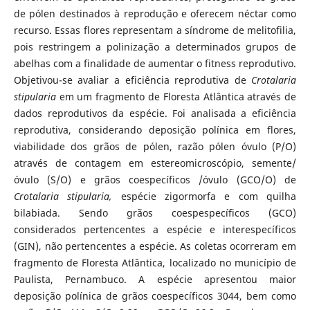
de pólen destinados à reprodução e oferecem néctar como
recurso. Essas flores representam a síndrome de melitofilia,
pois restringem a polinização a determinados grupos de
abelhas com a finalidade de aumentar o fitness reprodutivo.
Objetivou-se avaliar a eficiência reprodutiva de
Crotalaria
stipularia
em um fragmento de Floresta Atlântica através de
dados reprodutivos da espécie. Foi analisada a eficiência
reprodutiva, considerando deposição polínica em flores,
viabilidade dos grãos de pólen, razão pólen óvulo (P/O)
através de contagem em estereomicroscópio, semente/
óvulo (S/O) e grãos coespecíficos /óvulo (GCO/O) de
Crotalaria stipularia,
espécie zigormorfa e com quilha
bilabiada. Sendo grãos coespespecíficos (GCO)
considerados pertencentes a espécie e interespecíficos
(GIN), não pertencentes a espécie. As coletas ocorreram em
fragmento de Floresta Atlântica, localizado no município de
Paulista, Pernambuco. A espécie apresentou maior
deposição polínica de grãos coespecíficos 3044, bem como