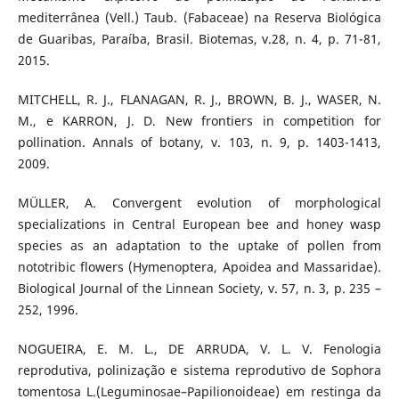
mediterrânea (Vell.) Taub. (Fabaceae) na Reserva Biológica
de Guaribas, Paraíba, Brasil. Biotemas, v.28, n. 4, p. 71-81,
2015.
MITCHELL, R. J., FLANAGAN, R. J., BROWN, B. J., WASER, N.
M., e KARRON, J. D. New frontiers in competition for
pollination. Annals of botany, v. 103, n. 9, p. 1403-1413,
2009.
MÜLLER, A. Convergent evolution of morphological
specializations in Central European bee and honey wasp
species as an adaptation to the uptake of pollen from
nototribic flowers (Hymenoptera, Apoidea and Massaridae).
Biological Journal of the Linnean Society, v. 57, n. 3, p. 235 –
252, 1996.
NOGUEIRA, E. M. L., DE ARRUDA, V. L. V. Fenologia
reprodutiva, polinização e sistema reprodutivo de Sophora
tomentosa L.(Leguminosae–Papilionoideae) em restinga da