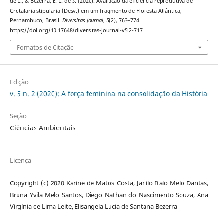
de L., & Bezerra, E. L. de S. (2020). Avaliação da eficiência reprodutiva de
Crotalaria stipularia (Desv.) em um fragmento de Floresta Atlântica,
Pernambuco, Brasil.
Diversitas Journal
,
5
(2), 763–774.
https://doi.org/10.17648/diversitas-journal-v5i2-717
Fomatos de Citação
Edição
v. 5 n. 2 (2020): A força feminina na consolidação da História
Seção
Ciências Ambientais
Licença
Copyright (c) 2020 Karine de Matos Costa, Janilo Italo Melo Dantas,
Bruna Yvila Melo Santos, Diego Nathan do Nascimento Souza, Ana
Virgínia de Lima Leite, Elisangela Lucia de Santana Bezerra