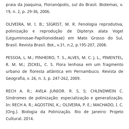
praia da Joaquina, Florianópolis, sul do Brasil. Biotemas, v.
19, n. 2, p. 29-36, 2006.
OLIVEIRA, M. I. B.; SIGRIST, M. R. Fenologia reprodutiva,
polinização e reprodução de Dipteryx alata Vogel
(Leguminosae-Papilionoideae) em Mato Grosso do Sul,
Brasil. Revista Brasil. Bot., v.31, n.2, p.195-207, 2008.
PESSOA, L. M.; PINHEIRO, T. S., ALVES, M. C. J. L., PIMENTEL,
R. M. M.; ZICKEL, C. S. Flora lenhosa em um fragmento
urbano de floresta atlântica em Pernambuco. Revista de
Geografia, v. 26, n. 3, p. 247-262, 2009.
RECH A. R.; AVILA JUNIOR. R. S, S; CHLINDWEIN C.
Síndromes de polinização: especialização e generalização.
In: RECH A. R.; AGOSTINI, K.; OLIVEIRA, P. E.; MACHADO, I. C.
(Org.). Biologia da Polinização. Rio de Janeiro: Projeto
Cultural. 2014.