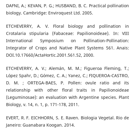
DAFNI, A.; KEVAN, P. G.; HUSBAND, B. C. Practical pollination
biology. Cambridge: Enviroquest Ltd. 2005.
ETCHEVERRY, A. V. Floral biology and pollination in
Crotalaria stipularia (Fabaceae: Papilionoideae). In: VIII
International Symposium on Pollination-Pollination:
Integrator of Crops and Native Plant Systems 561. Anais:
DOI.10.17660/ActaHortic.2001.561.52, 2000.
ETCHEVERRY, A. V.; Alemán, M. M.; Figueroa Fleming, T.;
López Spahr, D.; Gómez, C. A.; Yanez, C.; FIQUEROA-CASTRO,
D. M. ; ORTEGA-BAES, P. Pollen: ovule ratio and its
relationship with other floral traits in Papilionoideae
(Leguminosae): an evaluation with Argentine species. Plant
Biology, v. 14, n. 1, p. 171-178, 2011.
EVERT, R. F. EICHHORN, S. E. Raven. Biologia Vegetal. Rio de
Janeiro: Guanabara Koogan. 2014.