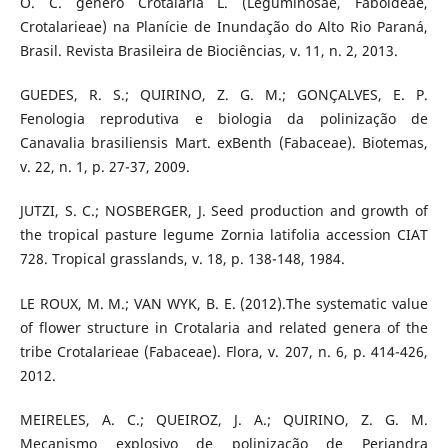
O. C. gênero Crotalaria L. (Leguminosae, Faboideae,
Crotalarieae) na Planície de Inundação do Alto Rio Paraná,
Brasil. Revista Brasileira de Biociências, v. 11, n. 2, 2013.
GUEDES, R. S.; QUIRINO, Z. G. M.; GONÇALVES, E. P.
Fenologia reprodutiva e biologia da polinização de
Canavalia brasiliensis Mart. exBenth (Fabaceae). Biotemas,
v. 22, n. 1, p. 27-37, 2009.
JUTZI, S. C.; NOSBERGER, J. Seed production and growth of
the tropical pasture legume Zornia latifolia accession CIAT
728. Tropical grasslands, v. 18, p. 138-148, 1984.
LE ROUX, M. M.; VAN WYK, B. E. (2012).The systematic value
of flower structure in Crotalaria and related genera of the
tribe Crotalarieae (Fabaceae). Flora, v. 207, n. 6, p. 414-426,
2012.
MEIRELES, A. C.; QUEIROZ, J. A.; QUIRINO, Z. G. M.
Mecanismo explosivo de polinização de Periandra