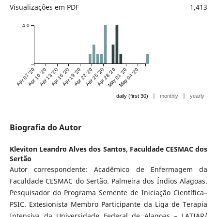
Visualizações em PDF
1,413
4.0
Apr 07 '20
Apr 10 '20
Apr 13 '20
Apr 16 '20
Apr 19 '20
Apr 22 '20
Apr 25 '20
Apr 28 '20
May 01 '20
May 04 '20
|
|
daily (first 30)
monthly
yearly
Biografia do Autor
Kleviton Leandro Alves dos Santos,
Faculdade CESMAC dos
Sertão
Autor correspondente: Acadêmico de Enfermagem da
Faculdade CESMAC do Sertão. Palmeira dos Índios Alagoas.
Pesquisador do Programa Semente de Iniciação Científica–
PSIC. Extesionista Membro Participante da Liga de Terapia
Intensiva da Universidade Federal de Alagoas – LATIAR/