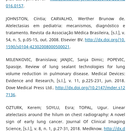
016.0157
.
JOHNSTON, Cíntia; CARVALHO, Werther Brunow de.
Atelectasias em pediatria: mecanismos, diagnóstico e
tratamento. Revista da Associação Médica Brasileira, [s.l.], v.
54, n. 5, p.05-15, out. 2008. Elsevier BV.
http://dx.doi.org/10.
1590/s0104-42302008000500021
.
MILENKOVIC, Branislava; JANJIC, Sanja Dimic; POPEVIC,
Spasoje. Review of lung sealant technologies for lung
volume reduction in pulmonary disease. Medical Devices:
Evidence and Research, [s.l.], v. 11, p.225-231, jun. 2018.
Dove Medical Press Ltd..
http://dx.doi.org/10.2147/mder.s12
7136
.
OZTURK, Kerem; SOYLU, Esra; TOPAL, Ugur. Linear
atelectasis around the hilum on chest radiography: A novel
sign of early lung cancer. Journal Of Clinical Imaging
Science, [s.l.], v. 8, n. 1, p.27-31, 2018. Medknow.
http://dx.d