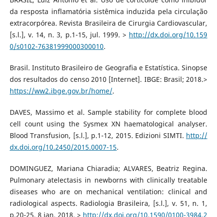
da resposta inflamatória sistêmica induzida pela circulação
extracorpórea. Revista Brasileira de Cirurgia Cardiovascular,
[s.l.], v. 14, n. 3, p.1-15, jul. 1999. >
http://dx.doi.org/10.159
0/s0102-76381999000300010
.
Brasil. Instituto Brasileiro de Geografia e Estatística. Sinopse
dos resultados do censo 2010 [Internet]. IBGE: Brasil; 2018.>
https://ww2.ibge.gov.br/home/
.
DAVES, Massimo et al. Sample stability for complete blood
cell count using the Sysmex XN haematological analyser.
Blood Transfusion, [s.l.], p.1-12, 2015. Edizioni SIMTI.
http://
dx.doi.org/10.2450/2015.0007-15
.
DOMINGUEZ, Mariana Chiaradia; ALVARES, Beatriz Regina.
Pulmonary atelectasis in newborns with clinically treatable
diseases who are on mechanical ventilation: clinical and
radiological aspects. Radiologia Brasileira, [s.l.], v. 51, n. 1,
p.20-25, 8 jan. 2018. >
http://dx.doi.org/10.1590/0100-3984.2