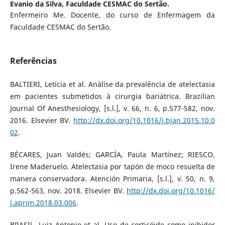
Evanio da Silva,
Faculdade CESMAC do Sertão.
Enfermeiro Me. Docente, do curso de Enfermagem da
Faculdade CESMAC do Sertão.
Referências
BALTIERI, Letícia et al. Análise da prevalência de atelectasia
em pacientes submetidos à cirurgia bariátrica. Brazilian
Journal Of Anesthesiology, [s.l.], v. 66, n. 6, p.577-582, nov.
2016. Elsevier BV.
http://dx.doi.org/10.1016/j.bjan.2015.10.0
02
.
BÉCARES, Juan Valdés; GARCÍA, Paula Martínez; RIESCO,
Irene Maderuelo. Atelectasia por tapón de moco resuelta de
manera conservadora. Atención Primaria, [s.l.], v. 50, n. 9,
p.562-563, nov. 2018. Elsevier BV.
http://dx.doi.org/10.1016/
j.aprim.2018.03.006
.
BRASIL, Luiz Antonio et al. Uso de corticóide como inibidor