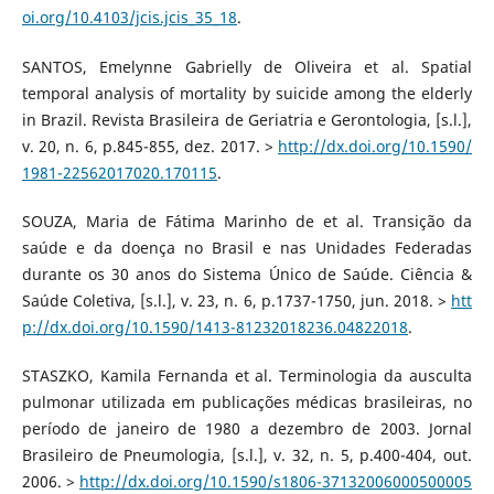
oi.org/10.4103/jcis.jcis_35_18
.
SANTOS, Emelynne Gabrielly de Oliveira et al. Spatial
temporal analysis of mortality by suicide among the elderly
in Brazil. Revista Brasileira de Geriatria e Gerontologia, [s.l.],
v. 20, n. 6, p.845-855, dez. 2017. >
http://dx.doi.org/10.1590/
1981-22562017020.170115
.
SOUZA, Maria de Fátima Marinho de et al. Transição da
saúde e da doença no Brasil e nas Unidades Federadas
durante os 30 anos do Sistema Único de Saúde. Ciência &
Saúde Coletiva, [s.l.], v. 23, n. 6, p.1737-1750, jun. 2018. >
htt
p://dx.doi.org/10.1590/1413-81232018236.04822018
.
STASZKO, Kamila Fernanda et al. Terminologia da ausculta
pulmonar utilizada em publicações médicas brasileiras, no
período de janeiro de 1980 a dezembro de 2003. Jornal
Brasileiro de Pneumologia, [s.l.], v. 32, n. 5, p.400-404, out.
2006. >
http://dx.doi.org/10.1590/s1806-37132006000500005