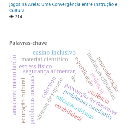
Jogos na Areia: Uma Convergência entre Instrução e
Cultura
714
Palavras-chave
ensino inclusivo
mudanças climaticas
amadorecimento tardio
e-publicação
neuroeducação
material cientifico
estress físico
segurança alimentar,
resiencia
ies
cohesion
problemas mentais
sistema de suporte
educação cultural
prevenção de desastres
violência
problemas estudantis
micoparasitismo
estabilidade