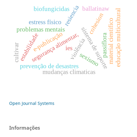
resiencia
ballatinaw
biofungicidas
educação multicultural
cohesion
material cientifico
estress físico
sistema de suporte
problemas mentais
e-publicação
segurança alimentar,
estabilidade
passiflora
violência
cultivar
ies
sexismo
prevenção de desastres
mudanças climaticas
Open Journal Systems
Informações