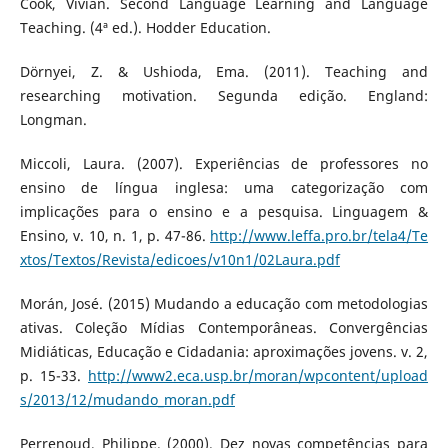
Cook, Vivian. Second Language Learning and Language
Teaching. (4ª ed.). Hodder Education.
Dörnyei, Z. & Ushioda, Ema. (2011). Teaching and
researching motivation. Segunda edição. England:
Longman.
Miccoli, Laura. (2007). Experiências de professores no
ensino de língua inglesa: uma categorização com
implicações para o ensino e a pesquisa. Linguagem &
Ensino, v. 10, n. 1, p. 47-86.
http://www.leffa.pro.br/tela4/Te
xtos/Textos/Revista/edicoes/v10n1/02Laura.pdf
Morán, José. (2015) Mudando a educação com metodologias
ativas. Coleção Mídias Contemporâneas. Convergências
Midiáticas, Educação e Cidadania: aproximações jovens. v. 2,
p. 15-33.
http://www2.eca.usp.br/moran/wpcontent/upload
s/2013/12/mudando_moran.pdf
Perrenoud, Philippe. (2000). Dez novas competências para