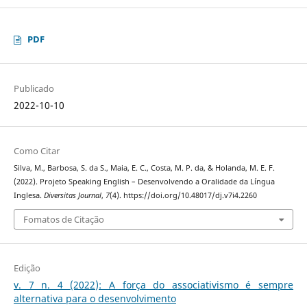
PDF
Publicado
2022-10-10
Como Citar
Silva, M., Barbosa, S. da S., Maia, E. C., Costa, M. P. da, & Holanda, M. E. F.
(2022). Projeto Speaking English – Desenvolvendo a Oralidade da Língua
Inglesa.
Diversitas Journal
,
7
(4). https://doi.org/10.48017/dj.v7i4.2260
Fomatos de Citação
Edição
v. 7 n. 4 (2022): A força do associativismo é sempre
alternativa para o desenvolvimento