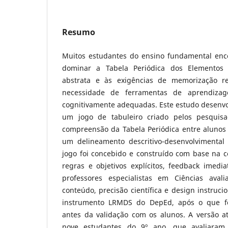
Resumo
Muitos estudantes do ensino fundamental enc
dominar a Tabela Periódica dos Elementos 
abstrata e às exigências de memorização rep
necessidade de ferramentas de aprendiza
cognitivamente adequadas. Este estudo desenvo
um jogo de tabuleiro criado pelos pesquis
compreensão da Tabela Periódica entre alunos 
um delineamento descritivo-desenvolvimental
jogo foi concebido e construído com base na c
regras e objetivos explícitos, feedback imedia
professores especialistas em Ciências ava
conteúdo, precisão científica e design instrucio
instrumento LRMDS do DepEd, após o que fo
antes da validação com os alunos. A versão at
nove estudantes do 9º ano, que avaliaram 