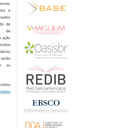
ores,
eira e
isados
do de
ia de
a ação
rsitas
dicios
 serão
om os
.
stitui
Código