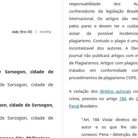
responsabilidade dos Aut
conhecedores da legislação Brasil
internacional. Os artigos são rev
pelos pares e devem ter o cuida
|
daily (first 30)
monthly
avisar da possível incidenc
plagiarismo. Contudo o plagio é um
incontestavel dos autores. A Dive
Journal não publicará artigos com in
de Plagiarismos. Artigos com plagios
tratados em conformidade c
e Sorsogon, cidade de
procedimentos de plagiarismo COPE
 de Sorsogon, cidade de
A violação dos
direitos autorais
con
crime, previsto no artigo
184
, do
gon, cidade de Sorsogon,
Penal
Brasileiro:
 de Sorsogon, cidade de
“Art. 184 Violar direitos de
autor e os que lhe são
conexos: Pena – detenção, de