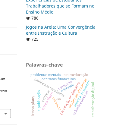
Trabalhadores que se Formam no
Ensino Médio
786
Jogos na Areia: Uma Convergência
entre Instrução e Cultura
725
Palavras-chave
problemas mentais
neuroeducação
: Um
contratos financeiros
problemas estudantis
mudanças climaticas
sistema de suporte
violência
prevenção de desastres
transformação digital
cohesion
rsitas
cultivar
cohesive devices
e-publicação
estress físico
lesson plans,
resiencia
ies