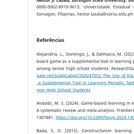
Nestor Jr Lasala,
Sorsogon State University, So
0000-0002-8910-9613; Universidade Estadual
Sorsogon, Filipinas, nestor.lasala@sorsu.edu.ph
Referências
Alejandria, L., Domingo, J., & Dalmacio, M. (202
board game as a supplemental tool in learning p
among senior high school students. ResearchG
gate.net/publication/369247052_The_Use_of_Ed
_a_Supplemental_Tool_in_Learning_Periodic_Ta
nior_High_School_Students
Alotaibi, M. S. (2024). Game-based learning in 
A systematic review and meta-analysis. Frontiers
1307881.
https://doi.org/10.3389/fpsyg.2024.13
Bada, S. O. (2015). Constructivism learning