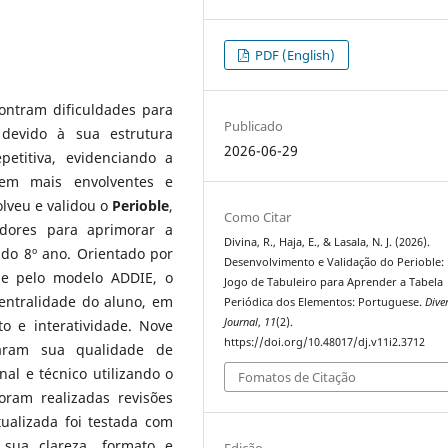
PDF (English)
ontram dificuldades para
Publicado
devido à sua estrutura
2026-06-29
etitiva, evidenciando a
gem mais envolventes e
lveu e validou o
Perioble
,
Como Citar
adores para aprimorar a
Divina, R., Haja, E., & Lasala, N. J. (2026).
do 8º ano. Orientado por
Desenvolvimento e Validação do Perioble
 e pelo modelo ADDIE, o
Jogo de Tabuleiro para Aprender a Tabela
entralidade do aluno, em
Periódica dos Elementos: Portuguese.
Dive
Journal
,
11
(2).
to e interatividade. Nove
https://doi.org/10.48017/dj.v11i2.3712
liaram sua qualidade de
nal e técnico utilizando o
Fomatos de Citação
ram realizadas revisões
ualizada foi testada com
sua clareza, formato e