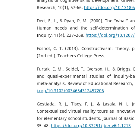
analysis of cognitive skills development. Univer
Research, 10(1), 57-66.
https://doi.org/10.13189
Deci, E. L., & Ryan, R. M. (2000). The “what” a
Human needs and the self-determination of 
Inquiry, 11(4), 227–268.
https://doi.org/10.120
Fosnot, C. T. (2013). Constructivism: Theory, p
(2nd ed.). Teachers College Press.
Furtak, E. M., Seidel, T., Iverson, H., & Briggs,
and quasi-experimental studies of inquiry-b
meta-analysis. Review of Educational Research,
i.org/10.3102/0034654312457206
Gestiada, R. J., Tisoy, F. J., & Lasala, N. L. 
Contextualized virtual reality tours as innovati
for elementary school students. Journal of Basic
35–48.
https://doi.org/10.37251/jber.v6i1.1213