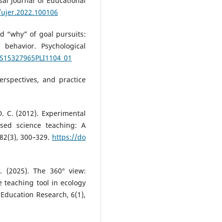
sal Journal of Educational
/ujer.2022.100106
nd “why” of goal pursuits:
behavior. Psychological
7/S15327965PLI1104_01
erspectives, and practice
 D. C. (2012). Experimental
ased science teaching: A
 82(3), 300–329.
https://do
Jr. (2025). The 360° view:
ve teaching tool in ecology
 Education Research, 6(1),