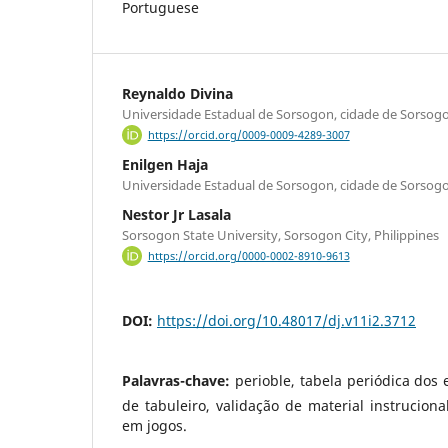
Portuguese
Reynaldo Divina
Universidade Estadual de Sorsogon, cidade de Sorsogon
https://orcid.org/0009-0009-4289-3007
Enilgen Haja
Universidade Estadual de Sorsogon, cidade de Sorsogon
Nestor Jr Lasala
Sorsogon State University, Sorsogon City, Philippines
https://orcid.org/0000-0002-8910-9613
DOI:
https://doi.org/10.48017/dj.v11i2.3712
Palavras-chave:
perioble, tabela periódica dos
de tabuleiro, validação de material instrucio
em jogos.