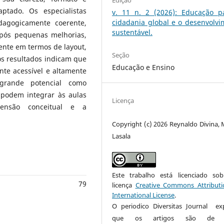
Edição
tado. Os especialistas
v. 11 n. 2 (2026): Educação p
cidadania global e o desenvolvi
dagogicamente coerente,
sustentável.
pós pequenas melhorias,
ente em termos de layout,
Seção
os resultados indicam que
Educação e Ensino
nte acessível e altamente
 grande potencial como
podem integrar às aulas
Licença
ensão conceitual e a
Copyright (c) 2026 Reynaldo Divina, M
Lasala
Este trabalho está licenciado s
79
licença
Creative Commons Attributi
International License
.
O periodico Diversitas Journal ex
que os artigos são de u