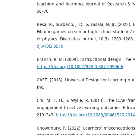
teaching and learning. Journal of Research & M
66–70.
Besa, R., Surbano, J. D., & Lasala, N. Jr. (2025). 
Filipino games on senior high school students’
of physics. Diversitas Journal, 10(3), 1269–1288
dj.v10i3.3510
Branch, R. M. (2009). Instructional design: The
https://doi.org/10.1007/978-0-387-09506-6
CAST. (2018). Universal Design for Learning gui
Inc.
Chi, M. T. H., & Wylie, R. (2014). The ICAP fra
engagement to active learning outcomes. Educati
219–243.
https://doi.org/10.1080/00461520.201
Chowdhury, P. (2022). Learners’ misconceptions 