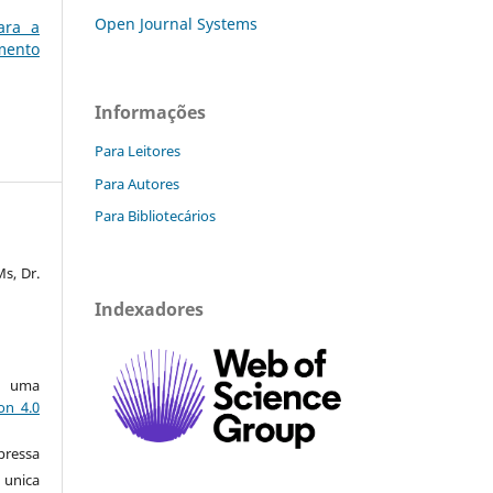
Open Journal Systems
ara a
mento
Informações
Para Leitores
Para Autores
Para Bibliotecários
s, Dr.
Indexadores
ob uma
on 4.0
pressa
nica