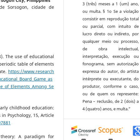
rsogon City, Philippines
3 (três) meses a 1 (um) ano,
 de Sorsogon, cidade de
ou multa. § 1o Se a violação
consistir em reprodução total
ou parcial, com intuito de
lucro direto ou indireto, por
qualquer meio ou processo,
de obra intelectual,
3). The use of educational
interpretação, execução ou
eriodic table of elements
fonograma, sem autorização
ate.
https://www.research
expressa do autor, do artista
ucational_Board_Game_as
intérprete ou executante, do
ble_of_Elements_Among_Se
produtor, conforme o caso,
ou de quem os represente:
Pena – reclusão, de 2 (dois) a
early childhood education:
4 (quatro) anos, e multa.”
 in Psychology, 15, Article
07881
 theory: A paradigm for