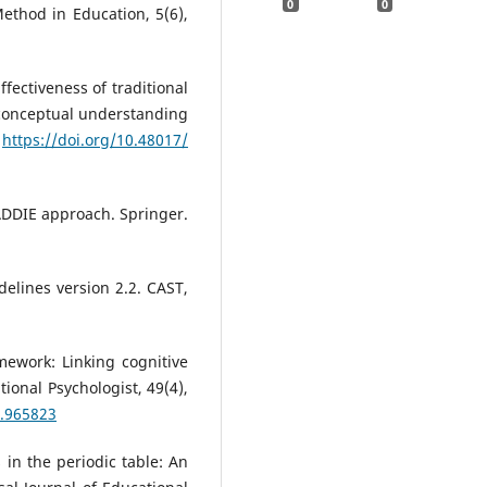
0
0
ethod in Education, 5(6),
Effectiveness of traditional
 conceptual understanding
.
https://doi.org/10.48017/
 ADDIE approach. Springer.
delines version 2.2. CAST,
mework: Linking cognitive
onal Psychologist, 49(4),
4.965823
in the periodic table: An