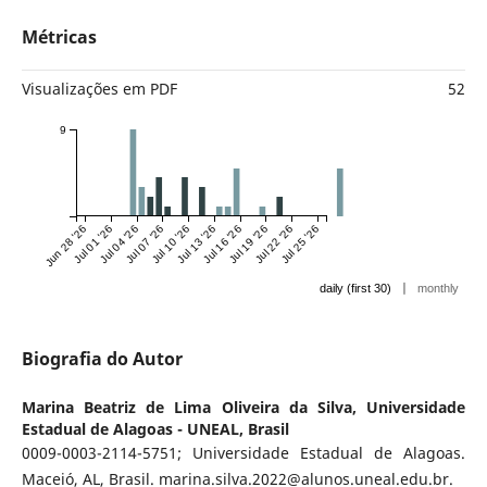
Métricas
Visualizações em PDF
52
9
Jun 28 '26
Jul 01 '26
Jul 04 '26
Jul 07 '26
Jul 10 '26
Jul 13 '26
Jul 16 '26
Jul 19 '26
Jul 22 '26
Jul 25 '26
|
daily (first 30)
monthly
Biografia do Autor
Marina Beatriz de Lima Oliveira da Silva,
Universidade
Estadual de Alagoas - UNEAL, Brasil
0009-0003-2114-5751; Universidade Estadual de Alagoas.
Maceió, AL, Brasil. marina.silva.2022@alunos.uneal.edu.br.