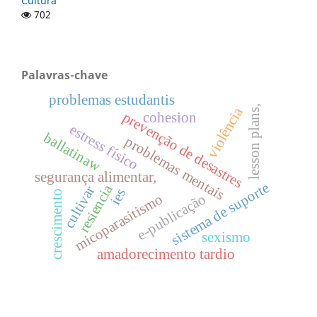
Cultura
702
Palavras-chave
problemas estudantis
lesson plans,
violência
prevenção de desastres
cohesion
estress físico
ballatinaw
problemas mentais
segurança alimentar,
sistema de suporte
resiencia
cultivar
ies
crescimento
e-publicação
micoparasitismo
sexismo
amadorecimento tardio